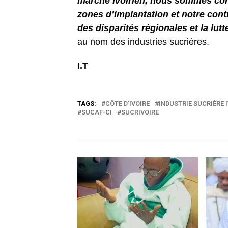
marché ivoirien, nous sommes con
zones d’implantation et notre contr
des disparités régionales et la lutt
au nom des industries sucrières.
I.T
TAGS:
CÔTE D'IVOIRE
INDUSTRIE SUCRIÈRE I
SUCAF-CI
SUCRIVOIRE