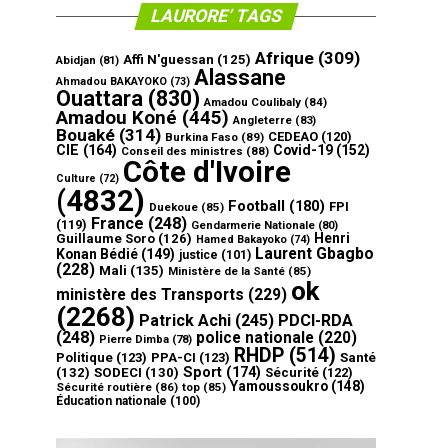
LAURORE’ TAGS
Afrique
(309)
Affi N'guessan
(125)
Abidjan
(81)
Alassane
Ahmadou BAKAYOKO
(73)
Ouattara
(830)
Amadou Coulibaly
(84)
Amadou Koné
(445)
Angleterre
(83)
Bouaké
(314)
CEDEAO
(120)
Burkina Faso
(89)
CIE
(164)
Covid-19
(152)
Conseil des ministres
(88)
Côte d'Ivoire
Culture
(72)
(4832)
Football
(180)
FPI
Duekoue
(85)
France
(248)
(119)
Gendarmerie Nationale
(80)
Henri
Guillaume Soro
(126)
Hamed Bakayoko
(74)
Laurent Gbagbo
Konan Bédié
(149)
justice
(101)
(228)
Mali
(135)
Ministère de la Santé
(85)
ok
ministère des Transports
(229)
(2268)
Patrick Achi
(245)
PDCI-RDA
(248)
police nationale
(220)
Pierre Dimba
(78)
RHDP
(514)
Politique
(123)
PPA-CI
(123)
Santé
Sport
(174)
(132)
SODECI
(130)
Sécurité
(122)
Yamoussoukro
(148)
Sécurité routière
(86)
top
(85)
Éducation nationale
(100)