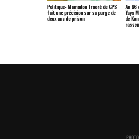
Politique- Mamadou Traoré de GPS
An 66 d
fait une précision sur sa purge de
Yaya M
deux ans de prison
de Kani
rasse
PHOTO