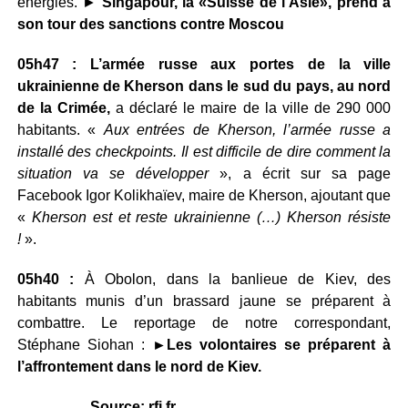
énergies. ►
Singapour, la «Suisse de l’Asie», prend à
son tour des sanctions contre Moscou
05h47 : L’armée russe aux portes de la ville
ukrainienne de Kherson dans le sud du pays, au nord
de la Crimée,
a déclaré le maire de la ville de 290 000
habitants. «
Aux entrées de Kherson, l’armée russe a
installé des checkpoints. Il est difficile de dire comment la
situation va se développer
», a écrit sur sa page
Facebook Igor Kolikhaïev, maire de Kherson, ajoutant que
«
Kherson est et reste ukrainienne (…) Kherson résiste
!
».
05h40 :
À Obolon, dans la banlieue de Kiev, des
habitants munis d’un brassard jaune se préparent à
combattre. Le reportage de notre correspondant,
Stéphane Siohan :
►Les volontaires se préparent à
l’affrontement dans le nord de Kiev.
Source: rfi.fr