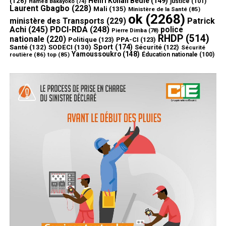
Henri Konan Bédié
(149)
(126)
justice
(101)
Hamed Bakayoko
(74)
Laurent Gbagbo
(228)
Mali
(135)
Ministère de la Santé
(85)
ok
(2268)
ministère des Transports
(229)
Patrick
Achi
(245)
PDCI-RDA
(248)
police
Pierre Dimba
(78)
RHDP
(514)
nationale
(220)
Politique
(123)
PPA-CI
(123)
Sport
(174)
Santé
(132)
SODECI
(130)
Sécurité
(122)
Sécurité
Yamoussoukro
(148)
routière
(86)
top
(85)
Éducation nationale
(100)