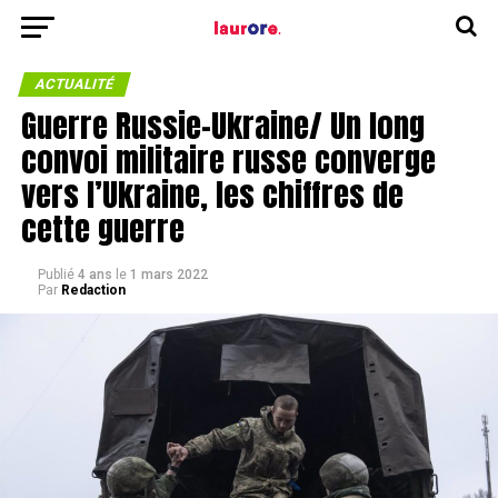
ACTUALITÉ
Guerre Russie-Ukraine/ Un long
convoi militaire russe converge
vers l’Ukraine, les chiffres de
cette guerre
Publié
4 ans
le
1 mars 2022
Par
Redaction