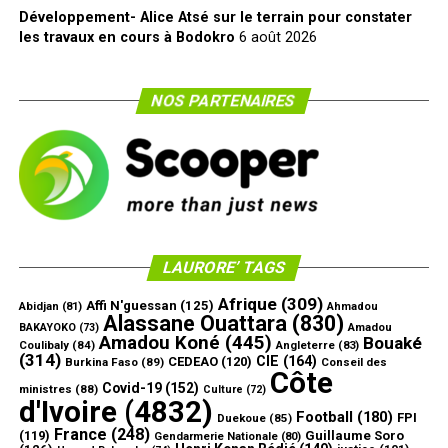
Développement- Alice Atsé sur le terrain pour constater
les travaux en cours à Bodokro
6 août 2026
NOS PARTENAIRES
LAURORE’ TAGS
Afrique
(309)
Affi N'guessan
(125)
Abidjan
(81)
Ahmadou
Alassane Ouattara
(830)
Amadou
BAKAYOKO
(73)
Amadou Koné
(445)
Bouaké
Coulibaly
(84)
Angleterre
(83)
(314)
CIE
(164)
CEDEAO
(120)
Burkina Faso
(89)
Conseil des
Côte
Covid-19
(152)
ministres
(88)
Culture
(72)
d'Ivoire
(4832)
Football
(180)
FPI
Duekoue
(85)
France
(248)
(119)
Guillaume Soro
Gendarmerie Nationale
(80)