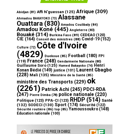
Afrique
(309)
Affi N'guessan
(125)
Abidjan
(81)
Alassane
Ahmadou BAKAYOKO
(73)
Ouattara
(830)
Amadou Coulibaly
(84)
Amadou Koné
(445)
Angleterre
(83)
Bouaké
(314)
CEDEAO
(120)
Burkina Faso
(89)
CIE
(164)
Covid-19
(152)
Conseil des ministres
(88)
Côte d'Ivoire
Culture
(72)
(4829)
Football
(180)
FPI
Duekoue
(85)
France
(248)
(119)
Gendarmerie Nationale
(80)
Henri
Guillaume Soro
(125)
Hamed Bakayoko
(74)
Laurent Gbagbo
Konan Bédié
(149)
justice
(101)
(228)
Mali
(135)
Ministère de la Santé
(85)
ok
ministère des Transports
(229)
(2261)
Patrick Achi
(245)
PDCI-RDA
(247)
police nationale
(220)
Pierre Dimba
(78)
RHDP
(514)
Politique
(123)
PPA-CI
(123)
Santé
Sport
(174)
(132)
SODECI
(130)
Sécurité
(122)
Yamoussoukro
(148)
Sécurité routière
(86)
top
(85)
Éducation nationale
(100)