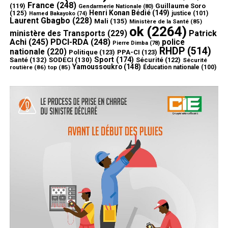
France
(248)
(119)
Guillaume Soro
Gendarmerie Nationale
(80)
Henri Konan Bédié
(149)
(125)
justice
(101)
Hamed Bakayoko
(74)
Laurent Gbagbo
(228)
Mali
(135)
Ministère de la Santé
(85)
ok
(2264)
ministère des Transports
(229)
Patrick
Achi
(245)
PDCI-RDA
(248)
police
Pierre Dimba
(78)
RHDP
(514)
nationale
(220)
Politique
(123)
PPA-CI
(123)
Sport
(174)
Santé
(132)
SODECI
(130)
Sécurité
(122)
Sécurité
Yamoussoukro
(148)
routière
(86)
top
(85)
Éducation nationale
(100)