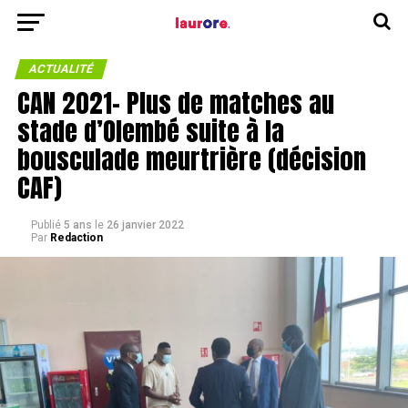
ACTUALITÉ
CAN 2021- Plus de matches au
stade d’Olembé suite à la
bousculade meurtrière (décision
CAF)
Publié
5 ans
le
26 janvier 2022
Par
Redaction