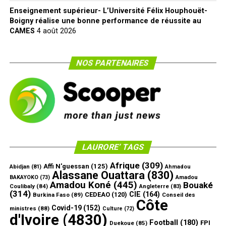
Enseignement supérieur- L’Université Félix Houphouët-
Boigny réalise une bonne performance de réussite au
CAMES
4 août 2026
NOS PARTENAIRES
LAURORE’ TAGS
Afrique
(309)
Affi N'guessan
(125)
Abidjan
(81)
Ahmadou
Alassane Ouattara
(830)
Amadou
BAKAYOKO
(73)
Amadou Koné
(445)
Bouaké
Coulibaly
(84)
Angleterre
(83)
(314)
CIE
(164)
CEDEAO
(120)
Burkina Faso
(89)
Conseil des
Côte
Covid-19
(152)
ministres
(88)
Culture
(72)
d'Ivoire
(4830)
Football
(180)
FPI
Duekoue
(85)