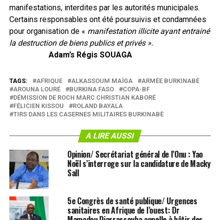
manifestations, interdites par les autorités municipales.
Certains responsables ont été poursuivis et condamnées
pour organisation de «
manifestation illicite ayant entrainé
la destruction de biens publics et privés ».
Adam’s Régis SOUAGA
TAGS:
AFRIQUE
ALKASSOUM MAÏGA
ARMÉE BURKINABÈ
AROUNA LOURÉ
BURKINA FASO
COPA-BF
DÉMISSION DE ROCH MARC CHRISTIAN KABORÉ
FÉLICIEN KISSOU
ROLAND BAYALA
TIRS DANS LES CASERNES MILITAIRES BURKINABÈ
A LIRE AUSSI
Opinion/ Secrétariat général de l’Onu : Yao
Noël s’interroge sur la candidature de Macky
Sall
5e Congrès de santé publique/ Urgences
sanitaires en Afrique de l’ouest: Dr
Mamadou Diarrassouba appelle à bâtir des