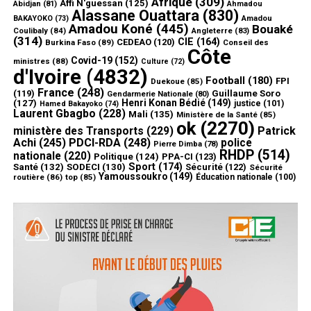
Afrique
(309)
Affi N'guessan
(125)
Abidjan
(81)
Ahmadou
Alassane Ouattara
(830)
Amadou
BAKAYOKO
(73)
Amadou Koné
(445)
Bouaké
Coulibaly
(84)
Angleterre
(83)
(314)
CIE
(164)
CEDEAO
(120)
Burkina Faso
(89)
Conseil des
Côte
Covid-19
(152)
ministres
(88)
Culture
(72)
d'Ivoire
(4832)
Football
(180)
FPI
Duekoue
(85)
France
(248)
(119)
Guillaume Soro
Gendarmerie Nationale
(80)
Henri Konan Bédié
(149)
(127)
justice
(101)
Hamed Bakayoko
(74)
Laurent Gbagbo
(228)
Mali
(135)
Ministère de la Santé
(85)
ok
(2270)
ministère des Transports
(229)
Patrick
Achi
(245)
PDCI-RDA
(248)
police
Pierre Dimba
(78)
RHDP
(514)
nationale
(220)
Politique
(124)
PPA-CI
(123)
Sport
(174)
Santé
(132)
SODECI
(130)
Sécurité
(122)
Sécurité
Yamoussoukro
(149)
routière
(86)
top
(85)
Éducation nationale
(100)