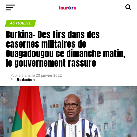
ACTUALITÉ
Burkina- Des tirs dans des
casernes militaires de
Ouagadougou ce dimanche matin,
le gouvernement rassure
Publié
5 ans
le
23 janvier 2022
Par
Redaction