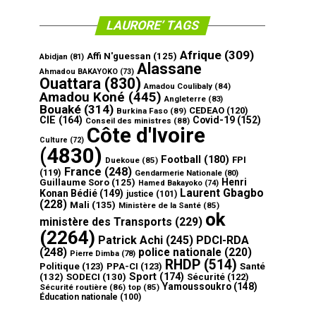
LAURORE’ TAGS
Afrique
(309)
Affi N'guessan
(125)
Abidjan
(81)
Alassane
Ahmadou BAKAYOKO
(73)
Ouattara
(830)
Amadou Coulibaly
(84)
Amadou Koné
(445)
Angleterre
(83)
Bouaké
(314)
CEDEAO
(120)
Burkina Faso
(89)
CIE
(164)
Covid-19
(152)
Conseil des ministres
(88)
Côte d'Ivoire
Culture
(72)
(4830)
Football
(180)
FPI
Duekoue
(85)
France
(248)
(119)
Gendarmerie Nationale
(80)
Henri
Guillaume Soro
(125)
Hamed Bakayoko
(74)
Laurent Gbagbo
Konan Bédié
(149)
justice
(101)
(228)
Mali
(135)
Ministère de la Santé
(85)
ok
ministère des Transports
(229)
(2264)
Patrick Achi
(245)
PDCI-RDA
(248)
police nationale
(220)
Pierre Dimba
(78)
RHDP
(514)
Politique
(123)
PPA-CI
(123)
Santé
Sport
(174)
(132)
SODECI
(130)
Sécurité
(122)
Yamoussoukro
(148)
Sécurité routière
(86)
top
(85)
Éducation nationale
(100)