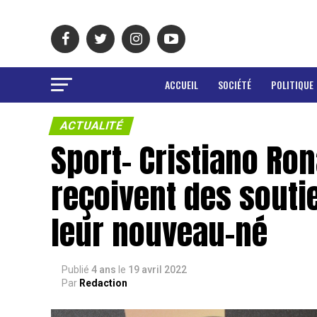
ACCUEIL
SOCIÉTÉ
POLITIQUE
ACTUALITÉ
Sport- Cristiano Ro
reçoivent des souti
leur nouveau-né
Publié
4 ans
le
19 avril 2022
Par
Redaction