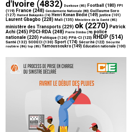
d'Ivoire
(4832)
Football
(180)
FPI
Duekoue
(85)
France
(248)
(119)
Guillaume Soro
Gendarmerie Nationale
(80)
Henri Konan Bédié
(149)
(127)
justice
(101)
Hamed Bakayoko
(74)
Laurent Gbagbo
(228)
Mali
(135)
Ministère de la Santé
(85)
ok
(2270)
ministère des Transports
(229)
Patrick
Achi
(245)
PDCI-RDA
(248)
police
Pierre Dimba
(78)
RHDP
(514)
nationale
(220)
Politique
(124)
PPA-CI
(123)
Sport
(174)
Santé
(132)
SODECI
(130)
Sécurité
(122)
Sécurité
Yamoussoukro
(149)
routière
(86)
top
(85)
Éducation nationale
(100)