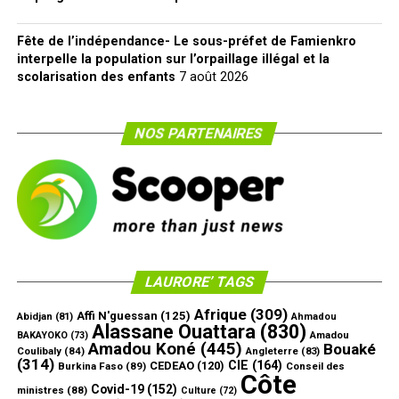
Fête de l’indépendance- Le sous-préfet de Famienkro
interpelle la population sur l’orpaillage illégal et la
scolarisation des enfants
7 août 2026
NOS PARTENAIRES
LAURORE’ TAGS
Afrique
(309)
Affi N'guessan
(125)
Abidjan
(81)
Ahmadou
Alassane Ouattara
(830)
Amadou
BAKAYOKO
(73)
Amadou Koné
(445)
Bouaké
Coulibaly
(84)
Angleterre
(83)
(314)
CIE
(164)
CEDEAO
(120)
Burkina Faso
(89)
Conseil des
Côte
Covid-19
(152)
ministres
(88)
Culture
(72)