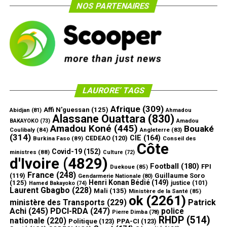
NOS PARTENAIRES
LAURORE’ TAGS
Afrique
(309)
Affi N'guessan
(125)
Abidjan
(81)
Ahmadou
Alassane Ouattara
(830)
Amadou
BAKAYOKO
(73)
Amadou Koné
(445)
Bouaké
Coulibaly
(84)
Angleterre
(83)
(314)
CIE
(164)
CEDEAO
(120)
Burkina Faso
(89)
Conseil des
Côte
Covid-19
(152)
ministres
(88)
Culture
(72)
d'Ivoire
(4829)
Football
(180)
FPI
Duekoue
(85)
France
(248)
(119)
Guillaume Soro
Gendarmerie Nationale
(80)
Henri Konan Bédié
(149)
(125)
justice
(101)
Hamed Bakayoko
(74)
Laurent Gbagbo
(228)
Mali
(135)
Ministère de la Santé
(85)
ok
(2261)
ministère des Transports
(229)
Patrick
Achi
(245)
PDCI-RDA
(247)
police
Pierre Dimba
(78)
RHDP
(514)
nationale
(220)
Politique
(123)
PPA-CI
(123)