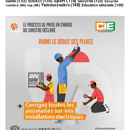
Sport
(174)
Santé
(132)
SODECI
(130)
Sécurité
(122)
Sécurité
Yamoussoukro
(148)
routière
(86)
top
(85)
Éducation nationale
(100)