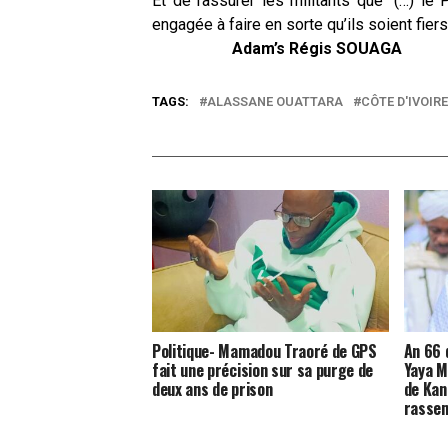
Et de rassurer les militants que “(…) le
engagée à faire en sorte qu’ils soient fier
Adam’s Régis SOUAGA
TAGS:
ALASSANE OUATTARA
CÔTE D'IVOIRE
Politique- Mamadou Traoré de GPS
An 66 d
fait une précision sur sa purge de
Yaya M
deux ans de prison
de Kani
rasse