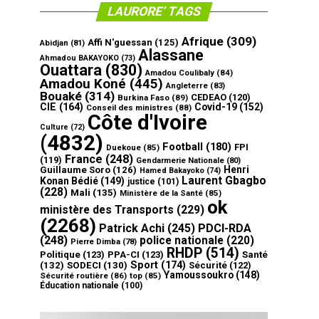
LAURORE’ TAGS
Afrique
(309)
Affi N'guessan
(125)
Abidjan
(81)
Alassane
Ahmadou BAKAYOKO
(73)
Ouattara
(830)
Amadou Coulibaly
(84)
Amadou Koné
(445)
Angleterre
(83)
Bouaké
(314)
CEDEAO
(120)
Burkina Faso
(89)
CIE
(164)
Covid-19
(152)
Conseil des ministres
(88)
Côte d'Ivoire
Culture
(72)
(4832)
Football
(180)
FPI
Duekoue
(85)
France
(248)
(119)
Gendarmerie Nationale
(80)
Henri
Guillaume Soro
(126)
Hamed Bakayoko
(74)
Laurent Gbagbo
Konan Bédié
(149)
justice
(101)
(228)
Mali
(135)
Ministère de la Santé
(85)
ok
ministère des Transports
(229)
(2268)
Patrick Achi
(245)
PDCI-RDA
(248)
police nationale
(220)
Pierre Dimba
(78)
RHDP
(514)
Politique
(123)
PPA-CI
(123)
Santé
Sport
(174)
(132)
SODECI
(130)
Sécurité
(122)
Yamoussoukro
(148)
Sécurité routière
(86)
top
(85)
Éducation nationale
(100)