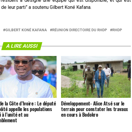
 Président a désigné une équipe qui est disponible, et qui est
s de leur parti” a soutenu Gilbert Koné Kafana.
GILBERT KONÉ KAFANA
RÉUNION DIRECTOIRE DU RHDP
RHDP
A LIRE AUSSI
e la Côte d’Ivoire : Le député
Développement- Alice Atsé sur le
éité appelle les populations
terrain pour constater les travaux
 à l’unité et au
en cours à Bodokro
mblement