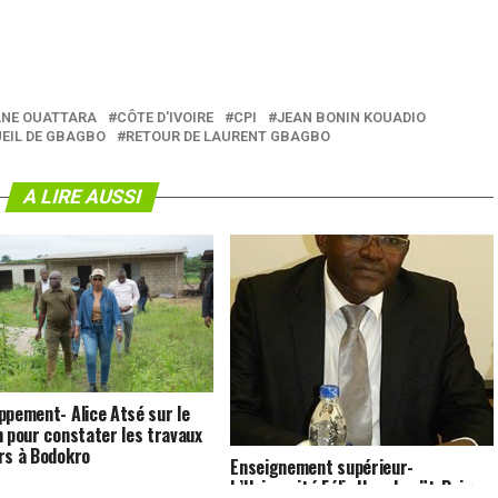
NE OUATTARA
CÔTE D'IVOIRE
CPI
JEAN BONIN KOUADIO
UEIL DE GBAGBO
RETOUR DE LAURENT GBAGBO
A LIRE AUSSI
ppement- Alice Atsé sur le
n pour constater les travaux
rs à Bodokro
Enseignement supérieur-
L’Université Félix Houphouët-Boigny