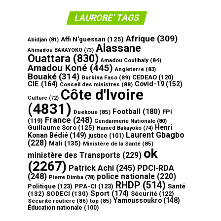
LAURORE’ TAGS
Afrique
(309)
Affi N'guessan
(125)
Abidjan
(81)
Alassane
Ahmadou BAKAYOKO
(73)
Ouattara
(830)
Amadou Coulibaly
(84)
Amadou Koné
(445)
Angleterre
(83)
Bouaké
(314)
CEDEAO
(120)
Burkina Faso
(89)
CIE
(164)
Covid-19
(152)
Conseil des ministres
(88)
Côte d'Ivoire
Culture
(72)
(4831)
Football
(180)
FPI
Duekoue
(85)
France
(248)
(119)
Gendarmerie Nationale
(80)
Henri
Guillaume Soro
(125)
Hamed Bakayoko
(74)
Laurent Gbagbo
Konan Bédié
(149)
justice
(101)
(228)
Mali
(135)
Ministère de la Santé
(85)
ok
ministère des Transports
(229)
(2267)
Patrick Achi
(245)
PDCI-RDA
(248)
police nationale
(220)
Pierre Dimba
(78)
RHDP
(514)
Politique
(123)
PPA-CI
(123)
Santé
Sport
(174)
(132)
SODECI
(130)
Sécurité
(122)
Yamoussoukro
(148)
Sécurité routière
(86)
top
(85)
Éducation nationale
(100)