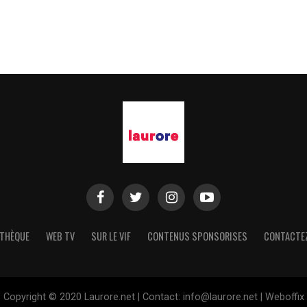
réalise une bonne performance de
réussite au CAMES
THÈQUE
WEB TV
SUR LE VIF
CONTENUS SPONSORISES
CONTACTE
Copyright © 2020 Laurore.net | Contact: info@laurore.net | Weboffix