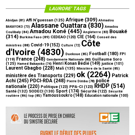
LAURORE’ TAGS
Afrique
(309)
Affi N'guessan
(125)
Abidjan
(81)
Ahmadou
Alassane Ouattara
(830)
Amadou
BAKAYOKO
(73)
Amadou Koné
(445)
Bouaké
Coulibaly
(84)
Angleterre
(83)
(314)
CIE
(164)
CEDEAO
(120)
Burkina Faso
(89)
Conseil des
Côte
Covid-19
(152)
ministres
(88)
Culture
(72)
d'Ivoire
(4830)
Football
(180)
FPI
Duekoue
(85)
France
(248)
(119)
Guillaume Soro
Gendarmerie Nationale
(80)
Henri Konan Bédié
(149)
(125)
justice
(101)
Hamed Bakayoko
(74)
Laurent Gbagbo
(228)
Mali
(135)
Ministère de la Santé
(85)
ok
(2264)
ministère des Transports
(229)
Patrick
Achi
(245)
PDCI-RDA
(248)
police
Pierre Dimba
(78)
RHDP
(514)
nationale
(220)
Politique
(123)
PPA-CI
(123)
Sport
(174)
Santé
(132)
SODECI
(130)
Sécurité
(122)
Sécurité
Yamoussoukro
(148)
routière
(86)
top
(85)
Éducation nationale
(100)