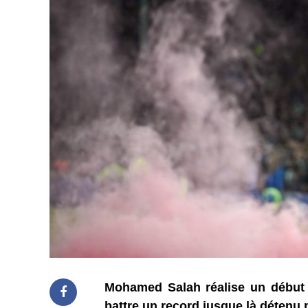
Mohamed Salah réalise un début d
battre un record jusque là détenu 