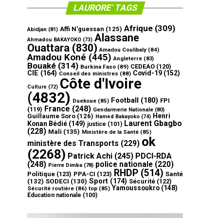
LAURORE’ TAGS
Afrique
(309)
Affi N'guessan
(125)
Abidjan
(81)
Alassane
Ahmadou BAKAYOKO
(73)
Ouattara
(830)
Amadou Coulibaly
(84)
Amadou Koné
(445)
Angleterre
(83)
Bouaké
(314)
CEDEAO
(120)
Burkina Faso
(89)
CIE
(164)
Covid-19
(152)
Conseil des ministres
(88)
Côte d'Ivoire
Culture
(72)
(4832)
Football
(180)
FPI
Duekoue
(85)
France
(248)
(119)
Gendarmerie Nationale
(80)
Henri
Guillaume Soro
(126)
Hamed Bakayoko
(74)
Laurent Gbagbo
Konan Bédié
(149)
justice
(101)
(228)
Mali
(135)
Ministère de la Santé
(85)
ok
ministère des Transports
(229)
(2268)
Patrick Achi
(245)
PDCI-RDA
(248)
police nationale
(220)
Pierre Dimba
(78)
RHDP
(514)
Politique
(123)
PPA-CI
(123)
Santé
Sport
(174)
(132)
SODECI
(130)
Sécurité
(122)
Yamoussoukro
(148)
Sécurité routière
(86)
top
(85)
Éducation nationale
(100)