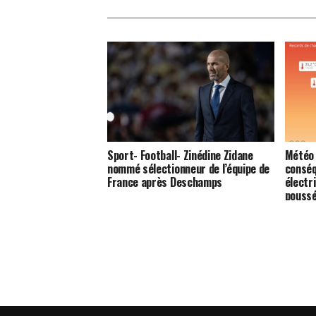
Sport- Football- Zinédine Zidane
Météo 
nommé sélectionneur de l’équipe de
conséq
France après Deschamps
électri
poussé