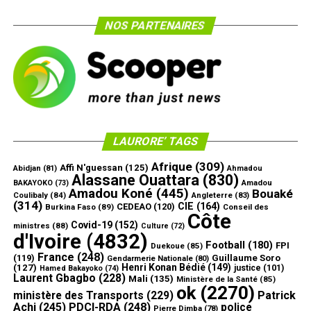
NOS PARTENAIRES
LAURORE’ TAGS
Afrique
(309)
Affi N'guessan
(125)
Abidjan
(81)
Ahmadou
Alassane Ouattara
(830)
Amadou
BAKAYOKO
(73)
Amadou Koné
(445)
Bouaké
Coulibaly
(84)
Angleterre
(83)
(314)
CIE
(164)
CEDEAO
(120)
Burkina Faso
(89)
Conseil des
Côte
Covid-19
(152)
ministres
(88)
Culture
(72)
d'Ivoire
(4832)
Football
(180)
FPI
Duekoue
(85)
France
(248)
(119)
Guillaume Soro
Gendarmerie Nationale
(80)
Henri Konan Bédié
(149)
(127)
justice
(101)
Hamed Bakayoko
(74)
Laurent Gbagbo
(228)
Mali
(135)
Ministère de la Santé
(85)
ok
(2270)
ministère des Transports
(229)
Patrick
Achi
(245)
PDCI-RDA
(248)
police
Pierre Dimba
(78)