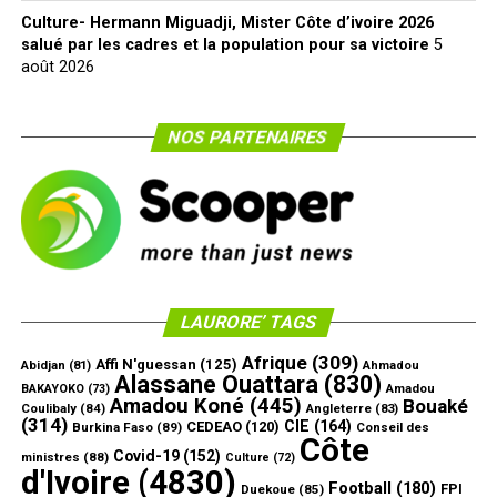
Culture- Hermann Miguadji, Mister Côte d’ivoire 2026
salué par les cadres et la population pour sa victoire
5
août 2026
NOS PARTENAIRES
LAURORE’ TAGS
Afrique
(309)
Affi N'guessan
(125)
Abidjan
(81)
Ahmadou
Alassane Ouattara
(830)
Amadou
BAKAYOKO
(73)
Amadou Koné
(445)
Bouaké
Coulibaly
(84)
Angleterre
(83)
(314)
CIE
(164)
CEDEAO
(120)
Burkina Faso
(89)
Conseil des
Côte
Covid-19
(152)
ministres
(88)
Culture
(72)
d'Ivoire
(4830)
Football
(180)
FPI
Duekoue
(85)