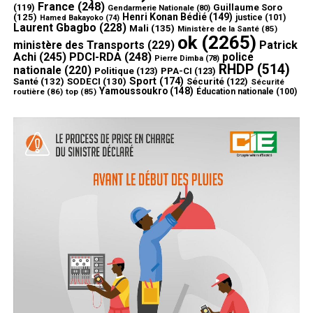
France
(248)
(119)
Guillaume Soro
Gendarmerie Nationale
(80)
Henri Konan Bédié
(149)
(125)
justice
(101)
Hamed Bakayoko
(74)
Laurent Gbagbo
(228)
Mali
(135)
Ministère de la Santé
(85)
ok
(2265)
ministère des Transports
(229)
Patrick
Achi
(245)
PDCI-RDA
(248)
police
Pierre Dimba
(78)
RHDP
(514)
nationale
(220)
Politique
(123)
PPA-CI
(123)
Sport
(174)
Santé
(132)
SODECI
(130)
Sécurité
(122)
Sécurité
Yamoussoukro
(148)
routière
(86)
top
(85)
Éducation nationale
(100)