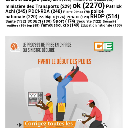
ok
(2270)
ministère des Transports
(229)
Patrick
Achi
(245)
PDCI-RDA
(248)
police
Pierre Dimba
(78)
RHDP
(514)
nationale
(220)
Politique
(124)
PPA-CI
(123)
Sport
(174)
Santé
(132)
SODECI
(130)
Sécurité
(122)
Sécurité
Yamoussoukro
(149)
routière
(86)
top
(85)
Éducation nationale
(100)