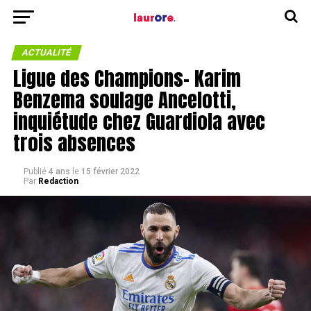
ACTUALITÉ
Ligue des Champions- Karim
Benzema soulage Ancelotti,
inquiétude chez Guardiola avec
trois absences
Publié
4 ans
le
15 février 2022
Par
Redaction