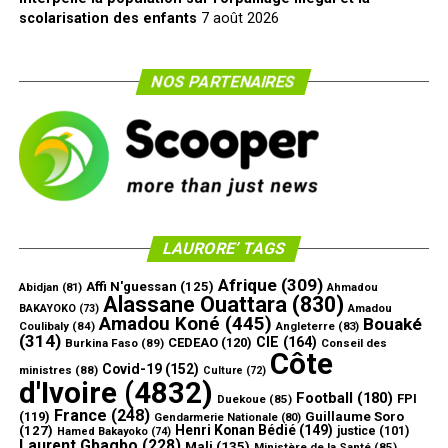
scolarisation des enfants
7 août 2026
NOS PARTENAIRES
LAURORE’ TAGS
Afrique
(309)
Affi N'guessan
(125)
Abidjan
(81)
Ahmadou
Alassane Ouattara
(830)
Amadou
BAKAYOKO
(73)
Amadou Koné
(445)
Bouaké
Coulibaly
(84)
Angleterre
(83)
(314)
CIE
(164)
CEDEAO
(120)
Burkina Faso
(89)
Conseil des
Côte
Covid-19
(152)
ministres
(88)
Culture
(72)
d'Ivoire
(4832)
Football
(180)
FPI
Duekoue
(85)
France
(248)
(119)
Guillaume Soro
Gendarmerie Nationale
(80)
Henri Konan Bédié
(149)
(127)
justice
(101)
Hamed Bakayoko
(74)
Laurent Gbagbo
(228)
Mali
(135)
Ministère de la Santé
(85)