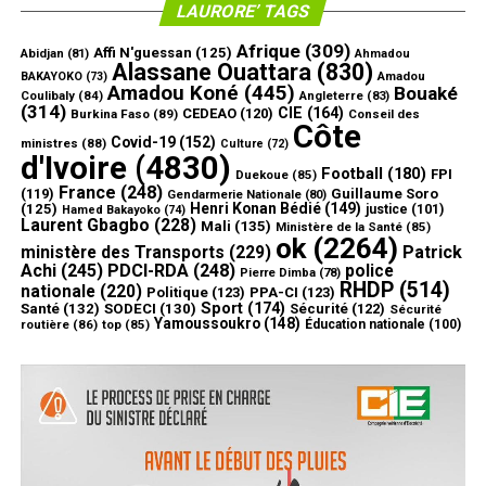
LAURORE’ TAGS
Afrique
(309)
Affi N'guessan
(125)
Abidjan
(81)
Ahmadou
Alassane Ouattara
(830)
Amadou
BAKAYOKO
(73)
Amadou Koné
(445)
Bouaké
Coulibaly
(84)
Angleterre
(83)
(314)
CIE
(164)
CEDEAO
(120)
Burkina Faso
(89)
Conseil des
Côte
Covid-19
(152)
ministres
(88)
Culture
(72)
d'Ivoire
(4830)
Football
(180)
FPI
Duekoue
(85)
France
(248)
(119)
Guillaume Soro
Gendarmerie Nationale
(80)
Henri Konan Bédié
(149)
(125)
justice
(101)
Hamed Bakayoko
(74)
Laurent Gbagbo
(228)
Mali
(135)
Ministère de la Santé
(85)
ok
(2264)
ministère des Transports
(229)
Patrick
Achi
(245)
PDCI-RDA
(248)
police
Pierre Dimba
(78)
RHDP
(514)
nationale
(220)
Politique
(123)
PPA-CI
(123)
Sport
(174)
Santé
(132)
SODECI
(130)
Sécurité
(122)
Sécurité
Yamoussoukro
(148)
routière
(86)
top
(85)
Éducation nationale
(100)