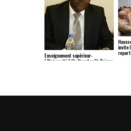
Hausse
invite
report
Enseignement supérieur-
L’Université Félix Houphouët-Boigny
réalise une bonne performance de
réussite au CAMES