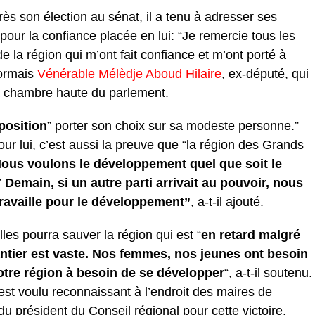
ès son élection au sénat, il a tenu à adresser ses
our la confiance placée en lui: “Je remercie tous les
e la région qui m’ont fait confiance et m’ont porté à
sormais
Vénérable Mélèdje Aboud Hilaire
, ex-député, qui
a chambre haute du parlement.
position
” porter son choix sur sa modeste personne.”
 Pour lui, c’est aussi la preuve que “la région des Grands
ous voulons le développement quel que soit le
”
Demain, si un autre parti arrivait au pouvoir, nous
 travaille pour le développement”
, a-t-il ajouté.
filles pourra sauver la région qui est “
en retard malgré
ntier est vaste. Nos femmes, nos jeunes ont besoin
otre région à besoin de se développer
“, a-t-il soutenu.
’est voulu reconnaissant à l’endroit des maires de
 président du Conseil régional pour cette victoire.