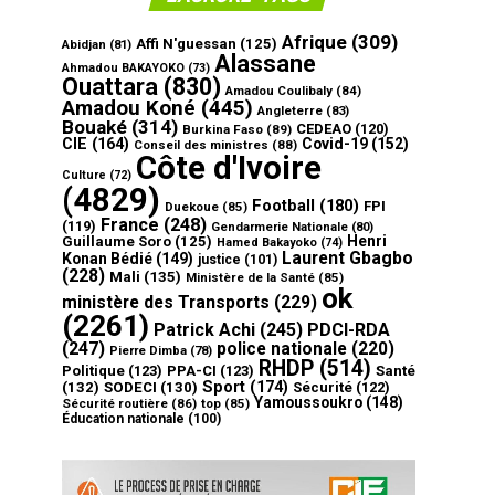
Afrique
(309)
Affi N'guessan
(125)
Abidjan
(81)
Alassane
Ahmadou BAKAYOKO
(73)
Ouattara
(830)
Amadou Coulibaly
(84)
Amadou Koné
(445)
Angleterre
(83)
Bouaké
(314)
CEDEAO
(120)
Burkina Faso
(89)
CIE
(164)
Covid-19
(152)
Conseil des ministres
(88)
Côte d'Ivoire
Culture
(72)
(4829)
Football
(180)
FPI
Duekoue
(85)
France
(248)
(119)
Gendarmerie Nationale
(80)
Henri
Guillaume Soro
(125)
Hamed Bakayoko
(74)
Laurent Gbagbo
Konan Bédié
(149)
justice
(101)
(228)
Mali
(135)
Ministère de la Santé
(85)
ok
ministère des Transports
(229)
(2261)
Patrick Achi
(245)
PDCI-RDA
(247)
police nationale
(220)
Pierre Dimba
(78)
RHDP
(514)
Politique
(123)
PPA-CI
(123)
Santé
Sport
(174)
(132)
SODECI
(130)
Sécurité
(122)
Yamoussoukro
(148)
Sécurité routière
(86)
top
(85)
Éducation nationale
(100)