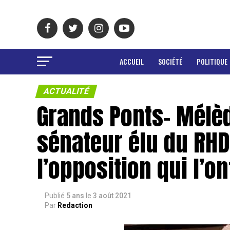
ACCUEIL
SOCIÉTÉ
POLITIQUE
ACTUALITÉ
Grands Ponts- Mélèd
sénateur élu du RHD
l’opposition qui l’on
Publié
5 ans
le
3 août 2021
Par
Redaction