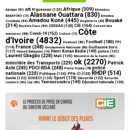
Afrique
(309)
Affi N'guessan
(125)
Abidjan
(81)
Ahmadou
Alassane Ouattara
(830)
Amadou
BAKAYOKO
(73)
Amadou Koné
(445)
Bouaké
Coulibaly
(84)
Angleterre
(83)
(314)
CIE
(164)
CEDEAO
(120)
Burkina Faso
(89)
Conseil des
Côte
Covid-19
(152)
ministres
(88)
Culture
(72)
d'Ivoire
(4832)
Football
(180)
FPI
Duekoue
(85)
France
(248)
(119)
Guillaume Soro
Gendarmerie Nationale
(80)
Henri Konan Bédié
(149)
(127)
justice
(101)
Hamed Bakayoko
(74)
Laurent Gbagbo
(228)
Mali
(135)
Ministère de la Santé
(85)
ok
(2270)
ministère des Transports
(229)
Patrick
Achi
(245)
PDCI-RDA
(248)
police
Pierre Dimba
(78)
RHDP
(514)
nationale
(220)
Politique
(124)
PPA-CI
(123)
Sport
(174)
Santé
(132)
SODECI
(130)
Sécurité
(122)
Sécurité
Yamoussoukro
(149)
routière
(86)
top
(85)
Éducation nationale
(100)