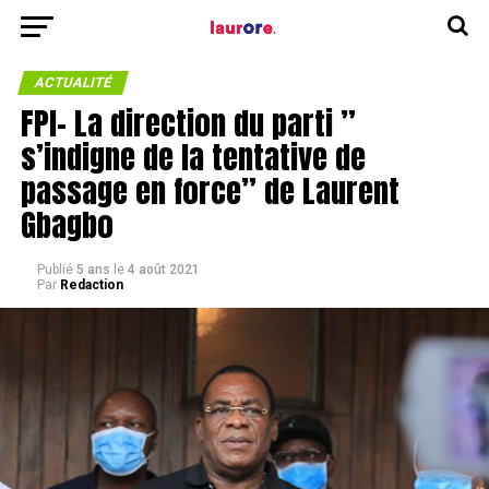
ACTUALITÉ
FPI- La direction du parti ”
s’indigne de la tentative de
passage en force” de Laurent
Gbagbo
Publié
5 ans
le
4 août 2021
Par
Redaction