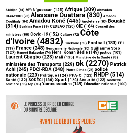
Afrique
(309)
Affi N'guessan
(125)
Abidjan
(81)
Ahmadou
Alassane Ouattara
(830)
Amadou
BAKAYOKO
(73)
Amadou Koné
(445)
Bouaké
Coulibaly
(84)
Angleterre
(83)
(314)
CIE
(164)
CEDEAO
(120)
Burkina Faso
(89)
Conseil des
Côte
Covid-19
(152)
ministres
(88)
Culture
(72)
d'Ivoire
(4832)
Football
(180)
FPI
Duekoue
(85)
France
(248)
(119)
Guillaume Soro
Gendarmerie Nationale
(80)
Henri Konan Bédié
(149)
(127)
justice
(101)
Hamed Bakayoko
(74)
Laurent Gbagbo
(228)
Mali
(135)
Ministère de la Santé
(85)
ok
(2270)
ministère des Transports
(229)
Patrick
Achi
(245)
PDCI-RDA
(248)
police
Pierre Dimba
(78)
RHDP
(514)
nationale
(220)
Politique
(124)
PPA-CI
(123)
Sport
(174)
Santé
(132)
SODECI
(130)
Sécurité
(122)
Sécurité
Yamoussoukro
(149)
routière
(86)
top
(85)
Éducation nationale
(100)