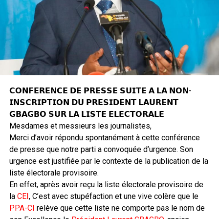
𝗖𝗢𝗡𝗙𝗘𝗥𝗘𝗡𝗖𝗘 𝗗𝗘 𝗣𝗥𝗘𝗦𝗦𝗘 𝗦𝗨𝗜𝗧𝗘 𝗔 𝗟𝗔 𝗡𝗢𝗡-
𝗜𝗡𝗦𝗖𝗥𝗜𝗣𝗧𝗜𝗢𝗡 𝗗𝗨 𝗣𝗥𝗘́𝗦𝗜𝗗𝗘𝗡𝗧 𝗟𝗔𝗨𝗥𝗘𝗡𝗧
𝗚𝗕𝗔𝗚𝗕𝗢 𝗦𝗨𝗥 𝗟𝗔 𝗟𝗜𝗦𝗧𝗘 𝗘𝗟𝗘𝗖𝗧𝗢𝗥𝗔𝗟𝗘
Mesdames et messieurs les journalistes,
Merci d’avoir répondu spontanément à cette conférence
de presse que notre parti a convoquée d’urgence. Son
urgence est justifiée par le contexte de la publication de la
liste électorale provisoire.
En effet, après avoir reçu la liste électorale provisoire de
la
CEI
, C’est avec stupéfaction et une vive colère que le
PPA-CI
relève que cette liste ne comporte pas le nom de