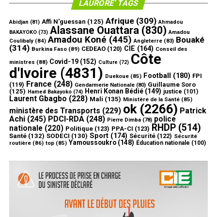
LAURORE’ TAGS
Afrique
(309)
Affi N'guessan
(125)
Abidjan
(81)
Ahmadou
Alassane Ouattara
(830)
Amadou
BAKAYOKO
(73)
Amadou Koné
(445)
Bouaké
Coulibaly
(84)
Angleterre
(83)
(314)
CIE
(164)
CEDEAO
(120)
Burkina Faso
(89)
Conseil des
Côte
Covid-19
(152)
ministres
(88)
Culture
(72)
d'Ivoire
(4831)
Football
(180)
FPI
Duekoue
(85)
France
(248)
(119)
Guillaume Soro
Gendarmerie Nationale
(80)
Henri Konan Bédié
(149)
(125)
justice
(101)
Hamed Bakayoko
(74)
Laurent Gbagbo
(228)
Mali
(135)
Ministère de la Santé
(85)
ok
(2266)
ministère des Transports
(229)
Patrick
Achi
(245)
PDCI-RDA
(248)
police
Pierre Dimba
(78)
RHDP
(514)
nationale
(220)
Politique
(123)
PPA-CI
(123)
Sport
(174)
Santé
(132)
SODECI
(130)
Sécurité
(122)
Sécurité
Yamoussoukro
(148)
routière
(86)
top
(85)
Éducation nationale
(100)