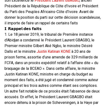
son Excellence le
Président Laurent GBAGBO
, ancien
Président de la République de Côte d’Ivoire et Président
du Parti des Peuples Africains-Côte d’Ivoire. Avant de
donner la position du parti sur cette décision scandaleuse,
il importe de faire un rappel de certains faits
𝗜. 𝗥𝗮𝗽𝗽𝗲𝗹 𝗱𝗲𝘀 𝗳𝗮𝗶𝘁𝘀
1. Le 18 janvier 2019, le tribunal de Première instance
d’Abidjan a condamné le Président Laurent GBAGBO, le
Premier ministre Gilbert Aké Ngbo, le ministre Désiré
Dallo et le ministre
Justin Katinan KONE
à 20 ans de
prison ferme, assortie d’une amende de 329 milliards de
FCFA, dans un procès expéditif relatif à l’affaire dite « du
braquage de la BCEAO ». Dans cette affaire, le ministre
Justin Katinan KONE, ministre en charge du budget au
moment des faits, a été jugé et condamné comme auteur
principal et les trois autres comme étant ses complices.
Un autre fait notable de ce procès était l’absence de deux
accusés. En effet, le Président Laurent GBAGBO était
encore détenu à la prison de Scheveningen, à la Haye par