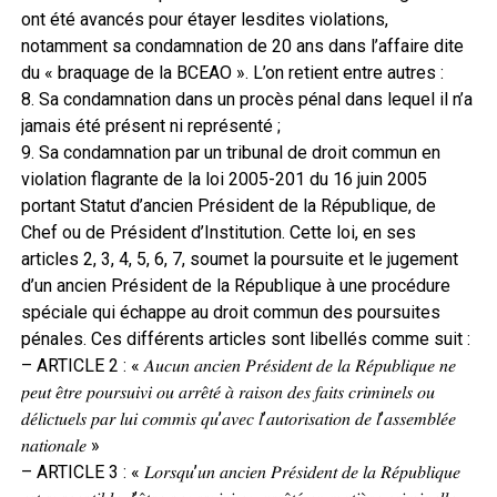
ont été avancés pour étayer lesdites violations,
notamment sa condamnation de 20 ans dans l’affaire dite
du « braquage de la BCEAO ». L’on retient entre autres :
8. Sa condamnation dans un procès pénal dans lequel il n’a
jamais été présent ni représenté ;
9. Sa condamnation par un tribunal de droit commun en
violation flagrante de la loi 2005-201 du 16 juin 2005
portant Statut d’ancien Président de la République, de
Chef ou de Président d’Institution. Cette loi, en ses
articles 2, 3, 4, 5, 6, 7, soumet la poursuite et le jugement
d’un ancien Président de la République à une procédure
spéciale qui échappe au droit commun des poursuites
pénales. Ces différents articles sont libellés comme suit :
– ARTICLE 2 : « 𝐴𝑢𝑐𝑢𝑛 𝑎𝑛𝑐𝑖𝑒𝑛 𝑃𝑟𝑒́𝑠𝑖𝑑𝑒𝑛𝑡 𝑑𝑒 𝑙𝑎 𝑅𝑒́𝑝𝑢𝑏𝑙𝑖𝑞𝑢𝑒 𝑛𝑒
𝑝𝑒𝑢𝑡 𝑒̂𝑡𝑟𝑒 𝑝𝑜𝑢𝑟𝑠𝑢𝑖𝑣𝑖 𝑜𝑢 𝑎𝑟𝑟𝑒̂𝑡𝑒́ 𝑎̀ 𝑟𝑎𝑖𝑠𝑜𝑛 𝑑𝑒𝑠 𝑓𝑎𝑖𝑡𝑠 𝑐𝑟𝑖𝑚𝑖𝑛𝑒𝑙𝑠 𝑜𝑢
𝑑𝑒́𝑙𝑖𝑐𝑡𝑢𝑒𝑙𝑠 𝑝𝑎𝑟 𝑙𝑢𝑖 𝑐𝑜𝑚𝑚𝑖𝑠 𝑞𝑢’𝑎𝑣𝑒𝑐 𝑙’𝑎𝑢𝑡𝑜𝑟𝑖𝑠𝑎𝑡𝑖𝑜𝑛 𝑑𝑒 𝑙’𝑎𝑠𝑠𝑒𝑚𝑏𝑙𝑒́𝑒
𝑛𝑎𝑡𝑖𝑜𝑛𝑎𝑙𝑒 »
– ARTICLE 3 : « 𝐿𝑜𝑟𝑠𝑞𝑢’𝑢𝑛 𝑎𝑛𝑐𝑖𝑒𝑛 𝑃𝑟𝑒́𝑠𝑖𝑑𝑒𝑛𝑡 𝑑𝑒 𝑙𝑎 𝑅𝑒́𝑝𝑢𝑏𝑙𝑖𝑞𝑢𝑒