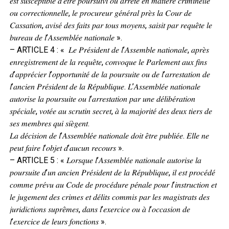
𝑒𝑠𝑡 𝑠𝑢𝑠𝑐𝑒𝑝𝑡𝑖𝑏𝑙𝑒 𝑑’𝑒̂𝑡𝑟𝑒 𝑝𝑜𝑢𝑟𝑠𝑢𝑖𝑣𝑖 𝑜𝑢 𝑎𝑟𝑟𝑒̂𝑡𝑒́ 𝑒𝑛 𝑚𝑎𝑡𝑖𝑒̀𝑟𝑒 𝑐𝑟𝑖𝑚𝑖𝑛𝑒𝑙𝑙𝑒
𝑜𝑢 𝑐𝑜𝑟𝑟𝑒𝑐𝑡𝑖𝑜𝑛𝑛𝑒𝑙𝑙𝑒, 𝑙𝑒 𝑝𝑟𝑜𝑐𝑢𝑟𝑒𝑢𝑟 𝑔𝑒́𝑛𝑒́𝑟𝑎𝑙 𝑝𝑟𝑒̀𝑠 𝑙𝑎 𝐶𝑜𝑢𝑟 𝑑𝑒
𝐶𝑎𝑠𝑠𝑎𝑡𝑖𝑜𝑛, 𝑎𝑣𝑖𝑠𝑒́ 𝑑𝑒𝑠 𝑓𝑎𝑖𝑡𝑠 𝑝𝑎𝑟 𝑡𝑜𝑢𝑠 𝑚𝑜𝑦𝑒𝑛𝑠, 𝑠𝑎𝑖𝑠𝑖𝑡 𝑝𝑎𝑟 𝑟𝑒𝑞𝑢𝑒̂𝑡𝑒 𝑙𝑒
𝑏𝑢𝑟𝑒𝑎𝑢 𝑑𝑒 𝑙’𝐴𝑠𝑠𝑒𝑚𝑏𝑙𝑒́𝑒 𝑛𝑎𝑡𝑖𝑜𝑛𝑎𝑙𝑒 ».
– ARTICLE 4 : « 𝐿𝑒 𝑃𝑟𝑒́𝑠𝑖𝑑𝑒𝑛𝑡 𝑑𝑒 𝑙’𝐴𝑠𝑠𝑒𝑚𝑏𝑙𝑒 𝑛𝑎𝑡𝑖𝑜𝑛𝑎𝑙𝑒, 𝑎𝑝𝑟𝑒̀𝑠
𝑒𝑛𝑟𝑒𝑔𝑖𝑠𝑡𝑟𝑒𝑚𝑒𝑛𝑡 𝑑𝑒 𝑙𝑎 𝑟𝑒𝑞𝑢𝑒̂𝑡𝑒, 𝑐𝑜𝑛𝑣𝑜𝑞𝑢𝑒 𝑙𝑒 𝑃𝑎𝑟𝑙𝑒𝑚𝑒𝑛𝑡 𝑎𝑢𝑥 𝑓𝑖𝑛𝑠
𝑑’𝑎𝑝𝑝𝑟𝑒́𝑐𝑖𝑒𝑟 𝑙’𝑜𝑝𝑝𝑜𝑟𝑡𝑢𝑛𝑖𝑡𝑒́ 𝑑𝑒 𝑙𝑎 𝑝𝑜𝑢𝑟𝑠𝑢𝑖𝑡𝑒 𝑜𝑢 𝑑𝑒 𝑙’𝑎𝑟𝑟𝑒𝑠𝑡𝑎𝑡𝑖𝑜𝑛 𝑑𝑒
𝑙’𝑎𝑛𝑐𝑖𝑒𝑛 𝑃𝑟𝑒́𝑠𝑖𝑑𝑒𝑛𝑡 𝑑𝑒 𝑙𝑎 𝑅𝑒́𝑝𝑢𝑏𝑙𝑖𝑞𝑢𝑒. 𝐿’𝐴𝑠𝑠𝑒𝑚𝑏𝑙𝑒́𝑒 𝑛𝑎𝑡𝑖𝑜𝑛𝑎𝑙𝑒
𝑎𝑢𝑡𝑜𝑟𝑖𝑠𝑒 𝑙𝑎 𝑝𝑜𝑢𝑟𝑠𝑢𝑖𝑡𝑒 𝑜𝑢 𝑙’𝑎𝑟𝑟𝑒𝑠𝑡𝑎𝑡𝑖𝑜𝑛 𝑝𝑎𝑟 𝑢𝑛𝑒 𝑑𝑒́𝑙𝑖𝑏𝑒́𝑟𝑎𝑡𝑖𝑜𝑛
𝑠𝑝𝑒́𝑐𝑖𝑎𝑙𝑒, 𝑣𝑜𝑡𝑒́𝑒 𝑎𝑢 𝑠𝑐𝑟𝑢𝑡𝑖𝑛 𝑠𝑒𝑐𝑟𝑒𝑡, 𝑎̀ 𝑙𝑎 𝑚𝑎𝑗𝑜𝑟𝑖𝑡𝑒́ 𝑑𝑒𝑠 𝑑𝑒𝑢𝑥 𝑡𝑖𝑒𝑟𝑠 𝑑𝑒
𝑠𝑒𝑠 𝑚𝑒𝑚𝑏𝑟𝑒𝑠 𝑞𝑢𝑖 𝑠𝑖𝑒̀𝑔𝑒𝑛𝑡.
𝐿𝑎 𝑑𝑒́𝑐𝑖𝑠𝑖𝑜𝑛 𝑑𝑒 𝑙’𝐴𝑠𝑠𝑒𝑚𝑏𝑙𝑒́𝑒 𝑛𝑎𝑡𝑖𝑜𝑛𝑎𝑙𝑒 𝑑𝑜𝑖𝑡 𝑒̂𝑡𝑟𝑒 𝑝𝑢𝑏𝑙𝑖𝑒́𝑒. 𝐸𝑙𝑙𝑒 𝑛𝑒
𝑝𝑒𝑢𝑡 𝑓𝑎𝑖𝑟𝑒 𝑙’𝑜𝑏𝑗𝑒𝑡 𝑑’𝑎𝑢𝑐𝑢𝑛 𝑟𝑒𝑐𝑜𝑢𝑟𝑠 ».
– ARTICLE 5 : « 𝐿𝑜𝑟𝑠𝑞𝑢𝑒 𝑙’𝐴𝑠𝑠𝑒𝑚𝑏𝑙𝑒́𝑒 𝑛𝑎𝑡𝑖𝑜𝑛𝑎𝑙𝑒 𝑎𝑢𝑡𝑜𝑟𝑖𝑠𝑒 𝑙𝑎
𝑝𝑜𝑢𝑟𝑠𝑢𝑖𝑡𝑒 𝑑’𝑢𝑛 𝑎𝑛𝑐𝑖𝑒𝑛 𝑃𝑟𝑒́𝑠𝑖𝑑𝑒𝑛𝑡 𝑑𝑒 𝑙𝑎 𝑅𝑒́𝑝𝑢𝑏𝑙𝑖𝑞𝑢𝑒, 𝑖𝑙 𝑒𝑠𝑡 𝑝𝑟𝑜𝑐𝑒́𝑑𝑒́
𝑐𝑜𝑚𝑚𝑒 𝑝𝑟𝑒́𝑣𝑢 𝑎𝑢 𝐶𝑜𝑑𝑒 𝑑𝑒 𝑝𝑟𝑜𝑐𝑒́𝑑𝑢𝑟𝑒 𝑝𝑒́𝑛𝑎𝑙𝑒 𝑝𝑜𝑢𝑟 𝑙’𝑖𝑛𝑠𝑡𝑟𝑢𝑐𝑡𝑖𝑜𝑛 𝑒𝑡
𝑙𝑒 𝑗𝑢𝑔𝑒𝑚𝑒𝑛𝑡 𝑑𝑒𝑠 𝑐𝑟𝑖𝑚𝑒𝑠 𝑒𝑡 𝑑𝑒́𝑙𝑖𝑡𝑠 𝑐𝑜𝑚𝑚𝑖𝑠 𝑝𝑎𝑟 𝑙𝑒𝑠 𝑚𝑎𝑔𝑖𝑠𝑡𝑟𝑎𝑡𝑠 𝑑𝑒𝑠
𝑗𝑢𝑟𝑖𝑑𝑖𝑐𝑡𝑖𝑜𝑛𝑠 𝑠𝑢𝑝𝑟𝑒̂𝑚𝑒𝑠, 𝑑𝑎𝑛𝑠 𝑙’𝑒𝑥𝑒𝑟𝑐𝑖𝑐𝑒 𝑜𝑢 𝑎̀ 𝑙’𝑜𝑐𝑐𝑎𝑠𝑖𝑜𝑛 𝑑𝑒
𝑙’𝑒𝑥𝑒𝑟𝑐𝑖𝑐𝑒 𝑑𝑒 𝑙𝑒𝑢𝑟𝑠 𝑓𝑜𝑛𝑐𝑡𝑖𝑜𝑛𝑠 ».