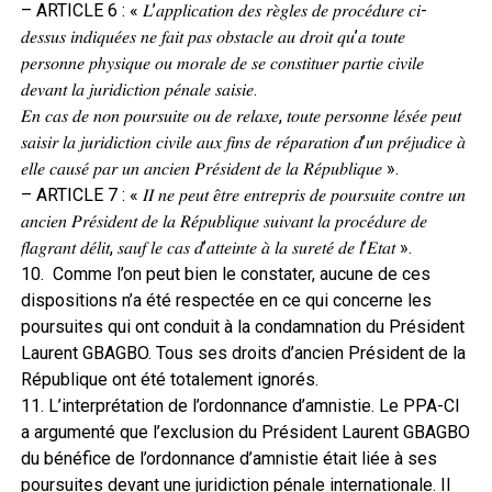
– ARTICLE 6 : « 𝐿’𝑎𝑝𝑝𝑙𝑖𝑐𝑎𝑡𝑖𝑜𝑛 𝑑𝑒𝑠 𝑟𝑒̀𝑔𝑙𝑒𝑠 𝑑𝑒 𝑝𝑟𝑜𝑐𝑒́𝑑𝑢𝑟𝑒 𝑐𝑖-
𝑑𝑒𝑠𝑠𝑢𝑠 𝑖𝑛𝑑𝑖𝑞𝑢𝑒́𝑒𝑠 𝑛𝑒 𝑓𝑎𝑖𝑡 𝑝𝑎𝑠 𝑜𝑏𝑠𝑡𝑎𝑐𝑙𝑒 𝑎𝑢 𝑑𝑟𝑜𝑖𝑡 𝑞𝑢’𝑎 𝑡𝑜𝑢𝑡𝑒
𝑝𝑒𝑟𝑠𝑜𝑛𝑛𝑒 𝑝ℎ𝑦𝑠𝑖𝑞𝑢𝑒 𝑜𝑢 𝑚𝑜𝑟𝑎𝑙𝑒 𝑑𝑒 𝑠𝑒 𝑐𝑜𝑛𝑠𝑡𝑖𝑡𝑢𝑒𝑟 𝑝𝑎𝑟𝑡𝑖𝑒 𝑐𝑖𝑣𝑖𝑙𝑒
𝑑𝑒𝑣𝑎𝑛𝑡 𝑙𝑎 𝑗𝑢𝑟𝑖𝑑𝑖𝑐𝑡𝑖𝑜𝑛 𝑝𝑒́𝑛𝑎𝑙𝑒 𝑠𝑎𝑖𝑠𝑖𝑒.
𝐸𝑛 𝑐𝑎𝑠 𝑑𝑒 𝑛𝑜𝑛 𝑝𝑜𝑢𝑟𝑠𝑢𝑖𝑡𝑒 𝑜𝑢 𝑑𝑒 𝑟𝑒𝑙𝑎𝑥𝑒, 𝑡𝑜𝑢𝑡𝑒 𝑝𝑒𝑟𝑠𝑜𝑛𝑛𝑒 𝑙𝑒́𝑠𝑒́𝑒 𝑝𝑒𝑢𝑡
𝑠𝑎𝑖𝑠𝑖𝑟 𝑙𝑎 𝑗𝑢𝑟𝑖𝑑𝑖𝑐𝑡𝑖𝑜𝑛 𝑐𝑖𝑣𝑖𝑙𝑒 𝑎𝑢𝑥 𝑓𝑖𝑛𝑠 𝑑𝑒 𝑟𝑒́𝑝𝑎𝑟𝑎𝑡𝑖𝑜𝑛 𝑑’𝑢𝑛 𝑝𝑟𝑒́𝑗𝑢𝑑𝑖𝑐𝑒 𝑎̀
𝑒𝑙𝑙𝑒 𝑐𝑎𝑢𝑠𝑒́ 𝑝𝑎𝑟 𝑢𝑛 𝑎𝑛𝑐𝑖𝑒𝑛 𝑃𝑟𝑒́𝑠𝑖𝑑𝑒𝑛𝑡 𝑑𝑒 𝑙𝑎 𝑅𝑒́𝑝𝑢𝑏𝑙𝑖𝑞𝑢𝑒 ».
– ARTICLE 7 : « 𝐼𝐼 𝑛𝑒 𝑝𝑒𝑢𝑡 𝑒̂𝑡𝑟𝑒 𝑒𝑛𝑡𝑟𝑒𝑝𝑟𝑖𝑠 𝑑𝑒 𝑝𝑜𝑢𝑟𝑠𝑢𝑖𝑡𝑒 𝑐𝑜𝑛𝑡𝑟𝑒 𝑢𝑛
𝑎𝑛𝑐𝑖𝑒𝑛 𝑃𝑟𝑒́𝑠𝑖𝑑𝑒𝑛𝑡 𝑑𝑒 𝑙𝑎 𝑅𝑒́𝑝𝑢𝑏𝑙𝑖𝑞𝑢𝑒 𝑠𝑢𝑖𝑣𝑎𝑛𝑡 𝑙𝑎 𝑝𝑟𝑜𝑐𝑒́𝑑𝑢𝑟𝑒 𝑑𝑒
𝑓𝑙𝑎𝑔𝑟𝑎𝑛𝑡 𝑑𝑒́𝑙𝑖𝑡, 𝑠𝑎𝑢𝑓 𝑙𝑒 𝑐𝑎𝑠 𝑑’𝑎𝑡𝑡𝑒𝑖𝑛𝑡𝑒 𝑎̀ 𝑙𝑎 𝑠𝑢𝑟𝑒𝑡𝑒́ 𝑑𝑒 𝑙’𝐸𝑡𝑎𝑡 ».
10. Comme l’on peut bien le constater, aucune de ces
dispositions n’a été respectée en ce qui concerne les
poursuites qui ont conduit à la condamnation du Président
Laurent GBAGBO. Tous ses droits d’ancien Président de la
République ont été totalement ignorés.
11. L’interprétation de l’ordonnance d’amnistie. Le PPA-CI
a argumenté que l’exclusion du Président Laurent GBAGBO
du bénéfice de l’ordonnance d’amnistie était liée à ses
poursuites devant une juridiction pénale internationale. Il