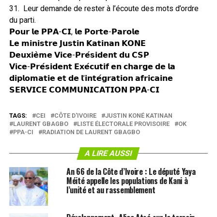
31. Leur demande de rester à l’écoute des mots d’ordre
du parti.
𝗣𝗼𝘂𝗿 𝗹𝗲 𝗣𝗣𝗔-𝗖𝗜, 𝗹𝗲 𝗣𝗼𝗿𝘁𝗲-𝗣𝗮𝗿𝗼𝗹𝗲
𝗟𝗲 𝗺𝗶𝗻𝗶𝘀𝘁𝗿𝗲 𝗝𝘂𝘀𝘁𝗶𝗻 𝗞𝗮𝘁𝗶𝗻𝗮𝗻 𝗞𝗢𝗡𝗘
𝗗𝗲𝘂𝘅𝗶𝗲̀𝗺𝗲 𝗩𝗶𝗰𝗲-𝗣𝗿𝗲́𝘀𝗶𝗱𝗲𝗻𝘁 𝗱𝘂 𝗖𝗦𝗣
𝗩𝗶𝗰𝗲-𝗣𝗿𝗲́𝘀𝗶𝗱𝗲𝗻𝘁 𝗘𝘅𝗲́𝗰𝘂𝘁𝗶𝗳 𝗲𝗻 𝗰𝗵𝗮𝗿𝗴𝗲 𝗱𝗲 𝗹𝗮
𝗱𝗶𝗽𝗹𝗼𝗺𝗮𝘁𝗶𝗲 𝗲𝘁 𝗱𝗲 𝗹’𝗶𝗻𝘁𝗲́𝗴𝗿𝗮𝘁𝗶𝗼𝗻 𝗮𝗳𝗿𝗶𝗰𝗮𝗶𝗻𝗲
𝗦𝗘𝗥𝗩𝗜𝗖𝗘 𝗖𝗢𝗠𝗠𝗨𝗡𝗜𝗖𝗔𝗧𝗜𝗢𝗡 𝗣𝗣𝗔-𝗖𝗜
TAGS:
CEI
CÔTE D'IVOIRE
JUSTIN KONÉ KATINAN
LAURENT GBAGBO
LISTE ÉLECTORALE PROVISOIRE
OK
PPA-CI
RADIATION DE LAURENT GBAGBO
A LIRE AUSSI
An 66 de la Côte d’Ivoire : Le député Yaya
Méité appelle les populations de Kani à
l’unité et au rassemblement