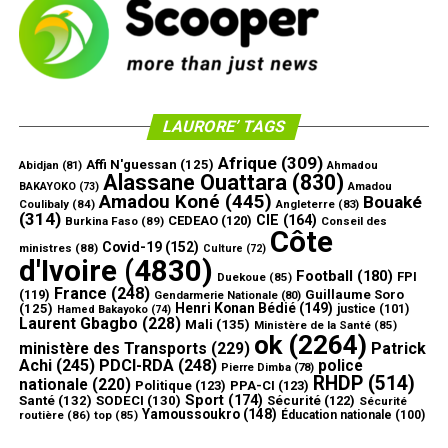
LAURORE’ TAGS
Afrique
(309)
Affi N'guessan
(125)
Abidjan
(81)
Ahmadou
Alassane Ouattara
(830)
Amadou
BAKAYOKO
(73)
Amadou Koné
(445)
Bouaké
Coulibaly
(84)
Angleterre
(83)
(314)
CIE
(164)
CEDEAO
(120)
Burkina Faso
(89)
Conseil des
Côte
Covid-19
(152)
ministres
(88)
Culture
(72)
d'Ivoire
(4830)
Football
(180)
FPI
Duekoue
(85)
France
(248)
(119)
Guillaume Soro
Gendarmerie Nationale
(80)
Henri Konan Bédié
(149)
(125)
justice
(101)
Hamed Bakayoko
(74)
Laurent Gbagbo
(228)
Mali
(135)
Ministère de la Santé
(85)
ok
(2264)
ministère des Transports
(229)
Patrick
Achi
(245)
PDCI-RDA
(248)
police
Pierre Dimba
(78)
RHDP
(514)
nationale
(220)
Politique
(123)
PPA-CI
(123)
Sport
(174)
Santé
(132)
SODECI
(130)
Sécurité
(122)
Sécurité
Yamoussoukro
(148)
routière
(86)
top
(85)
Éducation nationale
(100)