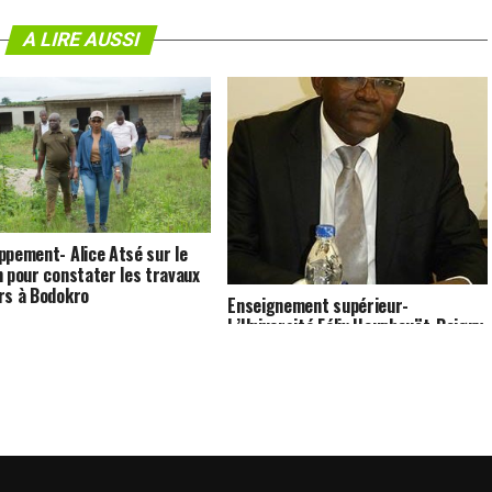
A LIRE AUSSI
ppement- Alice Atsé sur le
n pour constater les travaux
rs à Bodokro
Enseignement supérieur-
L’Université Félix Houphouët-Boigny
réalise une bonne performance de
réussite au CAMES