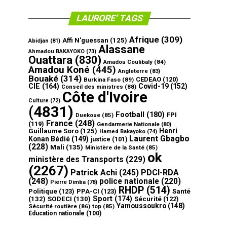
LAURORE’ TAGS
Afrique
(309)
Affi N'guessan
(125)
Abidjan
(81)
Alassane
Ahmadou BAKAYOKO
(73)
Ouattara
(830)
Amadou Coulibaly
(84)
Amadou Koné
(445)
Angleterre
(83)
Bouaké
(314)
CEDEAO
(120)
Burkina Faso
(89)
CIE
(164)
Covid-19
(152)
Conseil des ministres
(88)
Côte d'Ivoire
Culture
(72)
(4831)
Football
(180)
FPI
Duekoue
(85)
France
(248)
(119)
Gendarmerie Nationale
(80)
Henri
Guillaume Soro
(125)
Hamed Bakayoko
(74)
Laurent Gbagbo
Konan Bédié
(149)
justice
(101)
(228)
Mali
(135)
Ministère de la Santé
(85)
ok
ministère des Transports
(229)
(2267)
Patrick Achi
(245)
PDCI-RDA
(248)
police nationale
(220)
Pierre Dimba
(78)
RHDP
(514)
Politique
(123)
PPA-CI
(123)
Santé
Sport
(174)
(132)
SODECI
(130)
Sécurité
(122)
Yamoussoukro
(148)
Sécurité routière
(86)
top
(85)
Éducation nationale
(100)