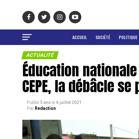
ACCUEIL
SOCIÉTÉ
POLITIQUE
ACTUALITÉ
Éducation nationale
CEPE, la débâcle se
Publié
5 ans
le
6 juillet 2021
Par
Redaction