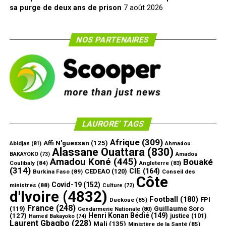
sa purge de deux ans de prison
7 août 2026
NOS PARTENAIRES
LAURORE’ TAGS
Afrique
(309)
Affi N'guessan
(125)
Abidjan
(81)
Ahmadou
Alassane Ouattara
(830)
Amadou
BAKAYOKO
(73)
Amadou Koné
(445)
Bouaké
Coulibaly
(84)
Angleterre
(83)
(314)
CIE
(164)
CEDEAO
(120)
Burkina Faso
(89)
Conseil des
Côte
Covid-19
(152)
ministres
(88)
Culture
(72)
d'Ivoire
(4832)
Football
(180)
FPI
Duekoue
(85)
France
(248)
(119)
Guillaume Soro
Gendarmerie Nationale
(80)
Henri Konan Bédié
(149)
(127)
justice
(101)
Hamed Bakayoko
(74)
Laurent Gbagbo
(228)
Mali
(135)
Ministère de la Santé
(85)