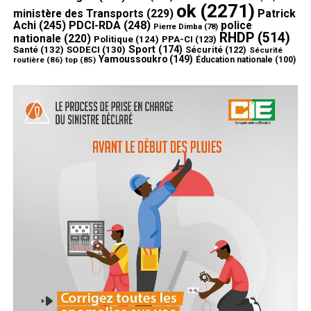
ok
(2271)
ministère des Transports
(229)
Patrick
Achi
(245)
PDCI-RDA
(248)
police
Pierre Dimba
(78)
RHDP
(514)
nationale
(220)
Politique
(124)
PPA-CI
(123)
Sport
(174)
Santé
(132)
SODECI
(130)
Sécurité
(122)
Sécurité
Yamoussoukro
(149)
routière
(86)
top
(85)
Éducation nationale
(100)