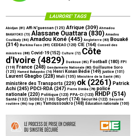
LAURORE’ TAGS
Afrique
(309)
Affi N'guessan
(125)
Abidjan
(81)
Ahmadou
Alassane Ouattara
(830)
Amadou
BAKAYOKO
(73)
Amadou Koné
(445)
Bouaké
Coulibaly
(84)
Angleterre
(83)
(314)
CIE
(164)
CEDEAO
(120)
Burkina Faso
(89)
Conseil des
Côte
Covid-19
(152)
ministres
(88)
Culture
(72)
d'Ivoire
(4829)
Football
(180)
FPI
Duekoue
(85)
France
(248)
(119)
Guillaume Soro
Gendarmerie Nationale
(80)
Henri Konan Bédié
(149)
(125)
justice
(101)
Hamed Bakayoko
(74)
Laurent Gbagbo
(228)
Mali
(135)
Ministère de la Santé
(85)
ok
(2261)
ministère des Transports
(229)
Patrick
Achi
(245)
PDCI-RDA
(247)
police
Pierre Dimba
(78)
RHDP
(514)
nationale
(220)
Politique
(123)
PPA-CI
(123)
Sport
(174)
Santé
(132)
SODECI
(130)
Sécurité
(122)
Sécurité
Yamoussoukro
(148)
routière
(86)
top
(85)
Éducation nationale
(100)