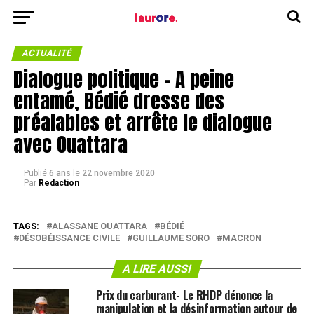
ACTUALITÉ
Dialogue politique – A peine
entamé, Bédié dresse des
préalables et arrête le dialogue
avec Ouattara
Publié
6 ans
le
22 novembre 2020
Par
Redaction
TAGS:
ALASSANE OUATTARA
BÉDIÉ
DÉSOBÉISSANCE CIVILE
GUILLAUME SORO
MACRON
A LIRE AUSSI
Prix du carburant- Le RHDP dénonce la
manipulation et la désinformation autour de