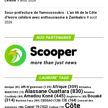
Lélébé
9 août 2026
Sous-préfecture de Yamoussoukro : L’an 66 de la Côte
d’Ivoire célébré avec enthousiasme à Zambakro
8 août
2026
NOS PARTENAIRES
LAURORE’ TAGS
Afrique
(309)
Affi N'guessan
(125)
Abidjan
(81)
Ahmadou
Alassane Ouattara
(830)
Amadou
BAKAYOKO
(73)
Amadou Koné
(445)
Bouaké
Coulibaly
(84)
Angleterre
(83)
(314)
CIE
(164)
CEDEAO
(120)
Burkina Faso
(89)
Conseil des
Côte
Covid-19
(152)
ministres
(88)
Culture
(72)