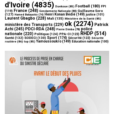
d'Ivoire
(4835)
Football
(180)
FPI
Duekoue
(85)
France
(248)
(119)
Guillaume Soro
Gendarmerie Nationale
(80)
Henri Konan Bédié
(149)
(127)
justice
(101)
Hamed Bakayoko
(74)
Laurent Gbagbo
(228)
Mali
(135)
Ministère de la Santé
(85)
ok
(2274)
ministère des Transports
(229)
Patrick
Achi
(245)
PDCI-RDA
(248)
police
Pierre Dimba
(78)
RHDP
(514)
nationale
(220)
Politique
(124)
PPA-CI
(123)
Sport
(174)
Santé
(132)
SODECI
(130)
Sécurité
(122)
Sécurité
Yamoussoukro
(149)
routière
(86)
top
(85)
Éducation nationale
(100)