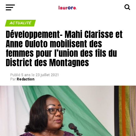
ACTUALITÉ
Développement- Mahi Clarisse et
Anne Ouloto mobilisent des
femmes pour l’union des fils du
District des Montagnes
Publié
5 ans
le
23 juillet 2021
Par
Redaction