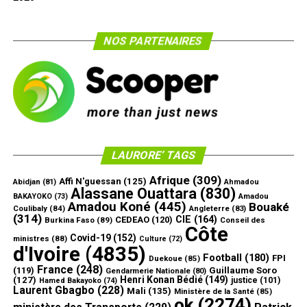
NOS PARTENAIRES
LAURORE’ TAGS
Afrique
(309)
Affi N'guessan
(125)
Abidjan
(81)
Ahmadou
Alassane Ouattara
(830)
Amadou
BAKAYOKO
(73)
Amadou Koné
(445)
Bouaké
Coulibaly
(84)
Angleterre
(83)
(314)
CIE
(164)
CEDEAO
(120)
Burkina Faso
(89)
Conseil des
Côte
Covid-19
(152)
ministres
(88)
Culture
(72)
d'Ivoire
(4835)
Football
(180)
FPI
Duekoue
(85)
France
(248)
(119)
Guillaume Soro
Gendarmerie Nationale
(80)
Henri Konan Bédié
(149)
(127)
justice
(101)
Hamed Bakayoko
(74)
Laurent Gbagbo
(228)
Mali
(135)
Ministère de la Santé
(85)
ok
(2274)