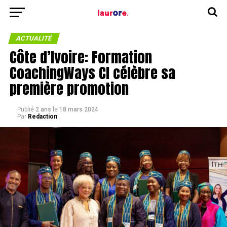
ACTUALITÉ
Côte d’Ivoire: Formation
CoachingWays CI célèbre sa
première promotion
Publié
2 ans
le
18 mars 2024
Par
Redaction