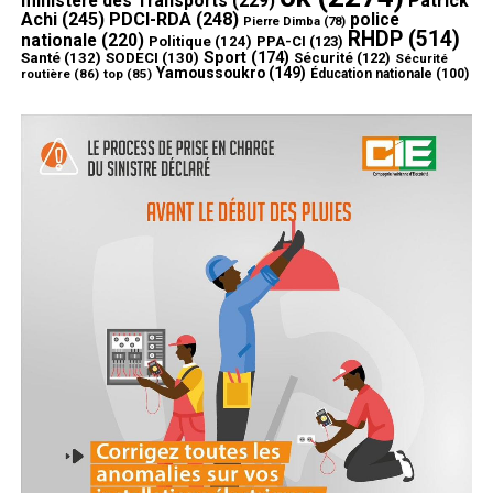
ministère des Transports
(229)
Patrick
Achi
(245)
PDCI-RDA
(248)
police
Pierre Dimba
(78)
RHDP
(514)
nationale
(220)
Politique
(124)
PPA-CI
(123)
Sport
(174)
Santé
(132)
SODECI
(130)
Sécurité
(122)
Sécurité
Yamoussoukro
(149)
routière
(86)
top
(85)
Éducation nationale
(100)