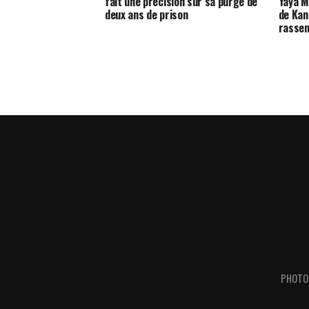
fait une précision sur sa purge de
Yaya M
deux ans de prison
de Kani
rasse
PHOTO