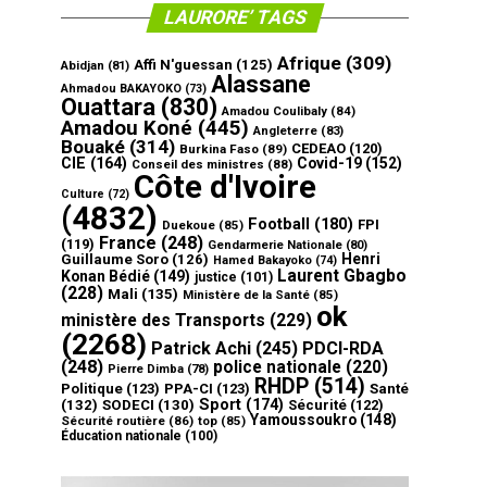
LAURORE’ TAGS
Afrique
(309)
Affi N'guessan
(125)
Abidjan
(81)
Alassane
Ahmadou BAKAYOKO
(73)
Ouattara
(830)
Amadou Coulibaly
(84)
Amadou Koné
(445)
Angleterre
(83)
Bouaké
(314)
CEDEAO
(120)
Burkina Faso
(89)
CIE
(164)
Covid-19
(152)
Conseil des ministres
(88)
Côte d'Ivoire
Culture
(72)
(4832)
Football
(180)
FPI
Duekoue
(85)
France
(248)
(119)
Gendarmerie Nationale
(80)
Henri
Guillaume Soro
(126)
Hamed Bakayoko
(74)
Laurent Gbagbo
Konan Bédié
(149)
justice
(101)
(228)
Mali
(135)
Ministère de la Santé
(85)
ok
ministère des Transports
(229)
(2268)
Patrick Achi
(245)
PDCI-RDA
(248)
police nationale
(220)
Pierre Dimba
(78)
RHDP
(514)
Politique
(123)
PPA-CI
(123)
Santé
Sport
(174)
(132)
SODECI
(130)
Sécurité
(122)
Yamoussoukro
(148)
Sécurité routière
(86)
top
(85)
Éducation nationale
(100)