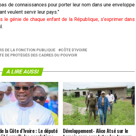
nt pas de connaissances pour porter leur nom dans une enveloppe
nt veulent servir leur pays.”
s le génie de chaque enfant de la République, s’exprimer dans
l.
S DE LA FONCTION PUBLIQUE
CÔTE D'IVOIRE
STE DE PROTÉGÉS DES CADRES DU POUVOIR
A LIRE AUSSI
e la Côte d’Ivoire : Le député
Développement- Alice Atsé sur le