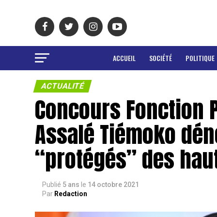
ACCUEIL
SOCIÉTÉ
POLITIQUE
ACTUALITÉ
Concours Fonction P
Assalé Tiémoko déno
“protégés” des hau
Publié
5 ans
le
14 octobre 2021
Par
Redaction