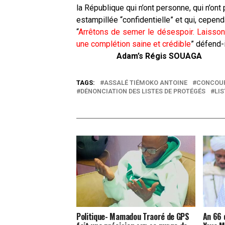
la République qui n’ont personne, qui n’o
estampillée “confidentielle” et qui, cependa
“
Arrêtons de semer le désespoir. Laisson
une complétion saine et crédible
” défend-i
Adam’s Régis SOUAGA
TAGS:
ASSALÉ TIÉMOKO ANTOINE
CONCOUR
DÉNONCIATION DES LISTES DE PROTÉGÉS
LI
Politique- Mamadou Traoré de GPS
An 66 d