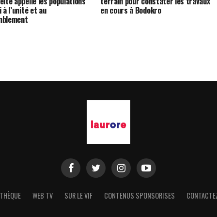
éité appelle les populations
terrain pour constater les travaux
 à l’unité et au
en cours à Bodokro
mblement
THÈQUE
WEB TV
SUR LE VIF
CONTENUS SPONSORISES
CONTACTE