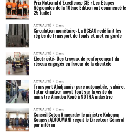
Prix National d’Excellence CIE : Les Étapes
Régionales de la 10ème Édition ont commencé le
25 Juillet
ACTUALITÉ
2 ans
Circulation monétaire- La BCEAO redéfinit les
règles de transport de fonds et met en garde
ACTUALITÉ
2 ans
Electricité- Des travaux de renforcement du
réseau engagés en faveur de la clientèle
ACTUALITÉ
2 ans
Transport Abidjanais: parc automobile, salaire,
futur chantier naval, tout sur la visite du
ministre Amadou Koné à SOTRA industrie
ACTUALITÉ
2 ans
Conseil Coton Anacarde: le ministre Kobenan
Kouassi ADJOUMANI reçoit le Directeur Général
par intérim