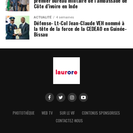
premier bureau militaire de l’ambassade de
Côte d’ivoire en Inde
ACTUALITÉ
4 semaines
Défense- Lt-Col Jean-Claude VEH nommé à
la tête de la force de la CEDEAO en Guinée-
Bissau
PHOTOTHÈQUE
WEB TV
SUR LE VIF
CONTENUS SPONSORISES
CONTACTEZ-NOUS