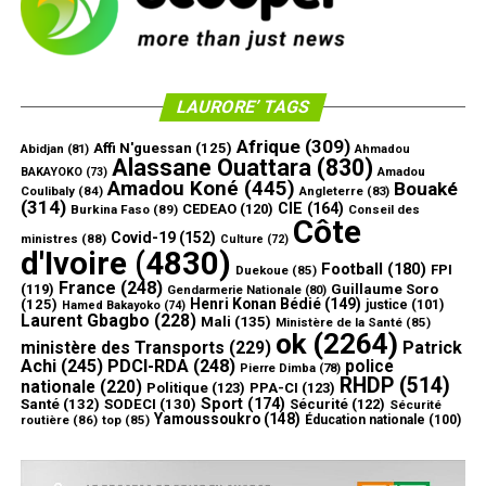
LAURORE’ TAGS
Afrique
(309)
Affi N'guessan
(125)
Abidjan
(81)
Ahmadou
Alassane Ouattara
(830)
Amadou
BAKAYOKO
(73)
Amadou Koné
(445)
Bouaké
Coulibaly
(84)
Angleterre
(83)
(314)
CIE
(164)
CEDEAO
(120)
Burkina Faso
(89)
Conseil des
Côte
Covid-19
(152)
ministres
(88)
Culture
(72)
d'Ivoire
(4830)
Football
(180)
FPI
Duekoue
(85)
France
(248)
(119)
Guillaume Soro
Gendarmerie Nationale
(80)
Henri Konan Bédié
(149)
(125)
justice
(101)
Hamed Bakayoko
(74)
Laurent Gbagbo
(228)
Mali
(135)
Ministère de la Santé
(85)
ok
(2264)
ministère des Transports
(229)
Patrick
Achi
(245)
PDCI-RDA
(248)
police
Pierre Dimba
(78)
RHDP
(514)
nationale
(220)
Politique
(123)
PPA-CI
(123)
Sport
(174)
Santé
(132)
SODECI
(130)
Sécurité
(122)
Sécurité
Yamoussoukro
(148)
routière
(86)
top
(85)
Éducation nationale
(100)