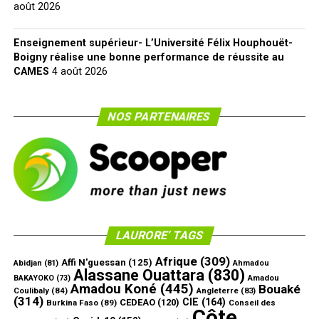
août 2026
Enseignement supérieur- L’Université Félix Houphouët-
Boigny réalise une bonne performance de réussite au
CAMES
4 août 2026
NOS PARTENAIRES
LAURORE’ TAGS
Afrique
(309)
Affi N'guessan
(125)
Abidjan
(81)
Ahmadou
Alassane Ouattara
(830)
Amadou
BAKAYOKO
(73)
Amadou Koné
(445)
Bouaké
Coulibaly
(84)
Angleterre
(83)
(314)
CIE
(164)
CEDEAO
(120)
Burkina Faso
(89)
Conseil des
Côte