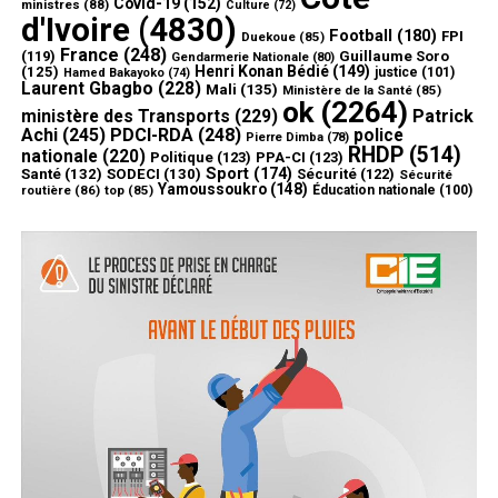
Covid-19
(152)
ministres
(88)
Culture
(72)
d'Ivoire
(4830)
Football
(180)
FPI
Duekoue
(85)
France
(248)
(119)
Guillaume Soro
Gendarmerie Nationale
(80)
Henri Konan Bédié
(149)
(125)
justice
(101)
Hamed Bakayoko
(74)
Laurent Gbagbo
(228)
Mali
(135)
Ministère de la Santé
(85)
ok
(2264)
ministère des Transports
(229)
Patrick
Achi
(245)
PDCI-RDA
(248)
police
Pierre Dimba
(78)
RHDP
(514)
nationale
(220)
Politique
(123)
PPA-CI
(123)
Sport
(174)
Santé
(132)
SODECI
(130)
Sécurité
(122)
Sécurité
Yamoussoukro
(148)
routière
(86)
top
(85)
Éducation nationale
(100)