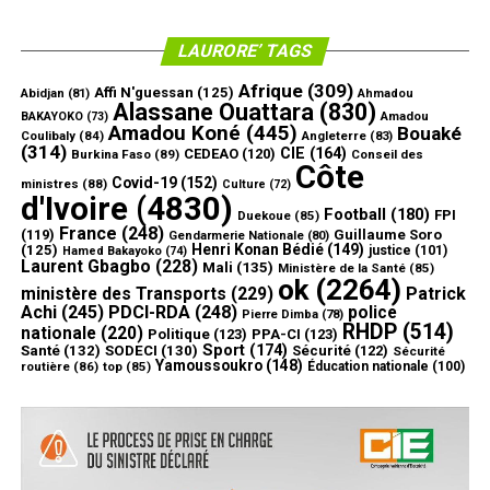
LAURORE’ TAGS
Afrique
(309)
Affi N'guessan
(125)
Abidjan
(81)
Ahmadou
Alassane Ouattara
(830)
Amadou
BAKAYOKO
(73)
Amadou Koné
(445)
Bouaké
Coulibaly
(84)
Angleterre
(83)
(314)
CIE
(164)
CEDEAO
(120)
Burkina Faso
(89)
Conseil des
Côte
Covid-19
(152)
ministres
(88)
Culture
(72)
d'Ivoire
(4830)
Football
(180)
FPI
Duekoue
(85)
France
(248)
(119)
Guillaume Soro
Gendarmerie Nationale
(80)
Henri Konan Bédié
(149)
(125)
justice
(101)
Hamed Bakayoko
(74)
Laurent Gbagbo
(228)
Mali
(135)
Ministère de la Santé
(85)
ok
(2264)
ministère des Transports
(229)
Patrick
Achi
(245)
PDCI-RDA
(248)
police
Pierre Dimba
(78)
RHDP
(514)
nationale
(220)
Politique
(123)
PPA-CI
(123)
Sport
(174)
Santé
(132)
SODECI
(130)
Sécurité
(122)
Sécurité
Yamoussoukro
(148)
routière
(86)
top
(85)
Éducation nationale
(100)