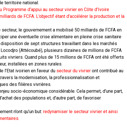
 territoire national.
u Programme d’appui au secteur vivrier en Côte d’Ivoire
illiards de FCFA. L’objectif étant d’accélérer la production et la
e secteur, le gouvernement a mobilisé 50 milliards de FCFA en
iciper une éventuelle crise alimentaire en pleine crise sanitaire
la disposition de sept structures travaillant dans les marchés
 Locodjro (Attécoubé), plusieurs dizaines de millions de FCFA
its vivriers. Quand plus de 15 millions de FCFA ont été offerts
ur, installées en zones rurales.
e l’Etat ivoirien en faveur du
secteur du vivrier
ont contribué au
travers la modernisation, la professionnalisation et
es des filières vivrières.
 enjeu socio-économique considérable. Cela permet, d’une part,
achat des populations et, d’autre part, de favoriser
ement n’ont qu’un but:
redynamiser le secteur vivrier et ainsi
mentaires.