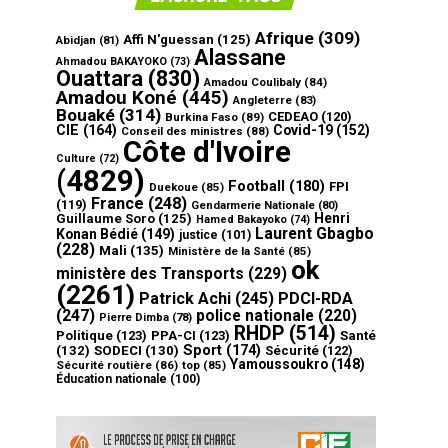
Afrique
(309)
Affi N'guessan
(125)
Abidjan
(81)
Alassane
Ahmadou BAKAYOKO
(73)
Ouattara
(830)
Amadou Coulibaly
(84)
Amadou Koné
(445)
Angleterre
(83)
Bouaké
(314)
CEDEAO
(120)
Burkina Faso
(89)
CIE
(164)
Covid-19
(152)
Conseil des ministres
(88)
Côte d'Ivoire
Culture
(72)
(4829)
Football
(180)
FPI
Duekoue
(85)
France
(248)
(119)
Gendarmerie Nationale
(80)
Henri
Guillaume Soro
(125)
Hamed Bakayoko
(74)
Laurent Gbagbo
Konan Bédié
(149)
justice
(101)
(228)
Mali
(135)
Ministère de la Santé
(85)
ok
ministère des Transports
(229)
(2261)
Patrick Achi
(245)
PDCI-RDA
(247)
police nationale
(220)
Pierre Dimba
(78)
RHDP
(514)
Politique
(123)
PPA-CI
(123)
Santé
Sport
(174)
(132)
SODECI
(130)
Sécurité
(122)
Yamoussoukro
(148)
Sécurité routière
(86)
top
(85)
Éducation nationale
(100)