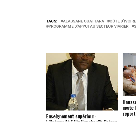
TAGS:
ALASSANE OUATTARA
CÔTE D'IVOIRE
PROGRAMME D'APPUI AU SECTEUR VIVRIER
S
Hausse
invite
report
Enseignement supérieur-
L’Université Félix Houphouët-Boigny
réalise une bonne performance de
réussite au CAMES