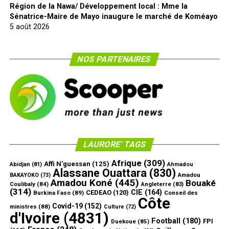
Région de la Nawa/ Développement local : Mme la
Sénatrice-Maire de Mayo inaugure le marché de Koméayo
5 août 2026
NOS PARTENAIRES
LAURORE’ TAGS
Afrique
(309)
Affi N'guessan
(125)
Abidjan
(81)
Ahmadou
Alassane Ouattara
(830)
Amadou
BAKAYOKO
(73)
Amadou Koné
(445)
Bouaké
Coulibaly
(84)
Angleterre
(83)
(314)
CIE
(164)
CEDEAO
(120)
Burkina Faso
(89)
Conseil des
Côte
Covid-19
(152)
ministres
(88)
Culture
(72)
d'Ivoire
(4831)
Football
(180)
FPI
Duekoue
(85)