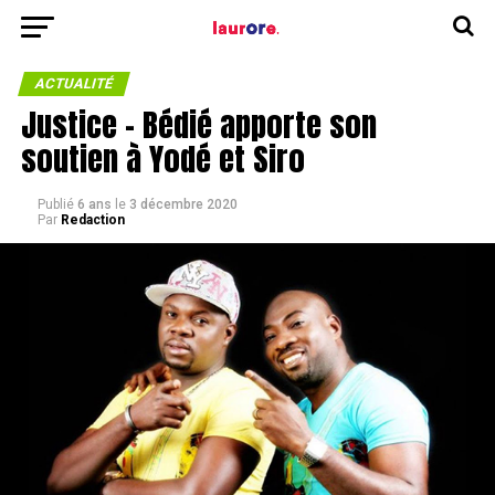
ACTUALITÉ
Justice – Bédié apporte son
soutien à Yodé et Siro
Publié
6 ans
le
3 décembre 2020
Par
Redaction