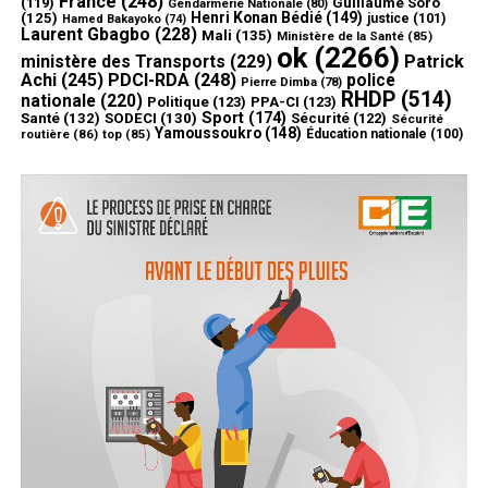
France
(248)
(119)
Guillaume Soro
Gendarmerie Nationale
(80)
Henri Konan Bédié
(149)
(125)
justice
(101)
Hamed Bakayoko
(74)
Laurent Gbagbo
(228)
Mali
(135)
Ministère de la Santé
(85)
ok
(2266)
ministère des Transports
(229)
Patrick
Achi
(245)
PDCI-RDA
(248)
police
Pierre Dimba
(78)
RHDP
(514)
nationale
(220)
Politique
(123)
PPA-CI
(123)
Sport
(174)
Santé
(132)
SODECI
(130)
Sécurité
(122)
Sécurité
Yamoussoukro
(148)
routière
(86)
top
(85)
Éducation nationale
(100)