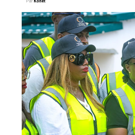
Par
Kohet