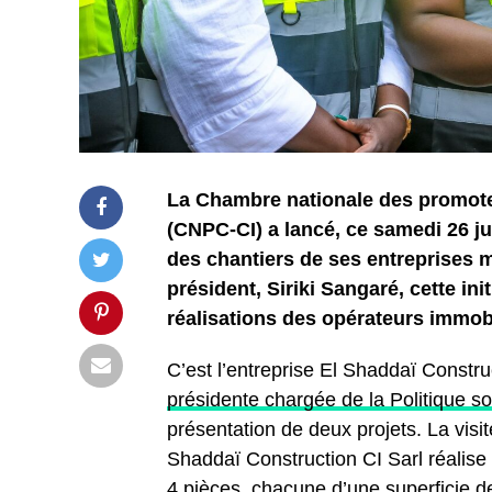
La Chambre nationale des promoteu
(CNPC-CI) a lancé, ce samedi 26 jui
des chantiers de ses entreprises 
président, Siriki Sangaré, cette init
réalisations des opérateurs immobi
C’est l’entreprise El Shaddaï Constr
présidente chargée de la Politique s
présentation de deux projets. La visi
Shaddaï Construction CI Sarl réalise
4 pièces, chacune d’une superficie d