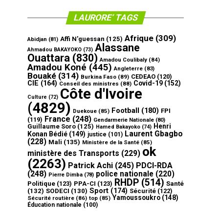
LAURORE’ TAGS
Afrique
(309)
Affi N'guessan
(125)
Abidjan
(81)
Alassane
Ahmadou BAKAYOKO
(73)
Ouattara
(830)
Amadou Coulibaly
(84)
Amadou Koné
(445)
Angleterre
(83)
Bouaké
(314)
CEDEAO
(120)
Burkina Faso
(89)
CIE
(164)
Covid-19
(152)
Conseil des ministres
(88)
Côte d'Ivoire
Culture
(72)
(4829)
Football
(180)
FPI
Duekoue
(85)
France
(248)
(119)
Gendarmerie Nationale
(80)
Henri
Guillaume Soro
(125)
Hamed Bakayoko
(74)
Laurent Gbagbo
Konan Bédié
(149)
justice
(101)
(228)
Mali
(135)
Ministère de la Santé
(85)
ok
ministère des Transports
(229)
(2263)
Patrick Achi
(245)
PDCI-RDA
(248)
police nationale
(220)
Pierre Dimba
(78)
RHDP
(514)
Politique
(123)
PPA-CI
(123)
Santé
Sport
(174)
(132)
SODECI
(130)
Sécurité
(122)
Yamoussoukro
(148)
Sécurité routière
(86)
top
(85)
Éducation nationale
(100)