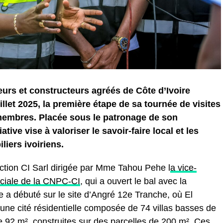
rs et constructeurs agréés de Côte d’Ivoire
llet 2025, la première étape de sa tournée de visites
membres. Placée sous le patronage de son
iative vise à valoriser le savoir-faire local et les
liers ivoiriens.
uction CI Sarl dirigée par Mme Tahou Pehe l
a vice-
ociale de la CNPC-CI
, qui a ouvert le bal avec la
te a débuté sur le site d’Angré 12e Tranche, où El
 une cité résidentielle composée de 74 villas basses de
e 92 m², construites sur des parcelles de 200 m². Ces