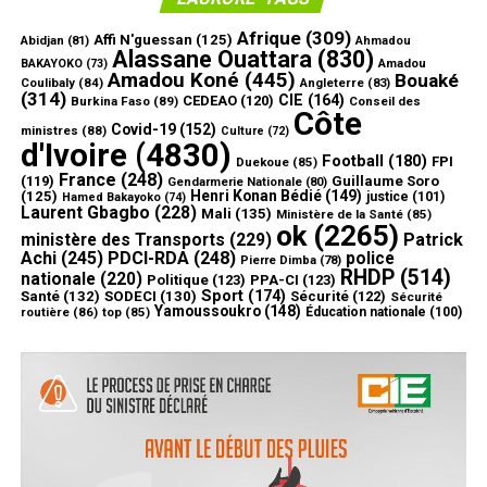
Afrique
(309)
Affi N'guessan
(125)
Abidjan
(81)
Ahmadou
Alassane Ouattara
(830)
Amadou
BAKAYOKO
(73)
Amadou Koné
(445)
Bouaké
Coulibaly
(84)
Angleterre
(83)
(314)
CIE
(164)
CEDEAO
(120)
Burkina Faso
(89)
Conseil des
Côte
Covid-19
(152)
ministres
(88)
Culture
(72)
d'Ivoire
(4830)
Football
(180)
FPI
Duekoue
(85)
France
(248)
(119)
Guillaume Soro
Gendarmerie Nationale
(80)
Henri Konan Bédié
(149)
(125)
justice
(101)
Hamed Bakayoko
(74)
Laurent Gbagbo
(228)
Mali
(135)
Ministère de la Santé
(85)
ok
(2265)
ministère des Transports
(229)
Patrick
Achi
(245)
PDCI-RDA
(248)
police
Pierre Dimba
(78)
RHDP
(514)
nationale
(220)
Politique
(123)
PPA-CI
(123)
Sport
(174)
Santé
(132)
SODECI
(130)
Sécurité
(122)
Sécurité
Yamoussoukro
(148)
routière
(86)
top
(85)
Éducation nationale
(100)