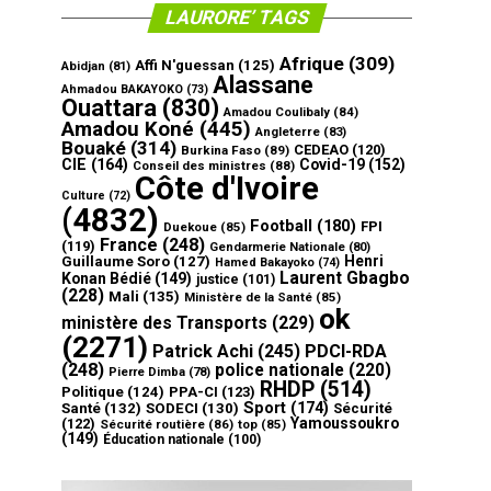
LAURORE’ TAGS
Afrique
(309)
Affi N'guessan
(125)
Abidjan
(81)
Alassane
Ahmadou BAKAYOKO
(73)
Ouattara
(830)
Amadou Coulibaly
(84)
Amadou Koné
(445)
Angleterre
(83)
Bouaké
(314)
CEDEAO
(120)
Burkina Faso
(89)
CIE
(164)
Covid-19
(152)
Conseil des ministres
(88)
Côte d'Ivoire
Culture
(72)
(4832)
Football
(180)
FPI
Duekoue
(85)
France
(248)
(119)
Gendarmerie Nationale
(80)
Henri
Guillaume Soro
(127)
Hamed Bakayoko
(74)
Laurent Gbagbo
Konan Bédié
(149)
justice
(101)
(228)
Mali
(135)
Ministère de la Santé
(85)
ok
ministère des Transports
(229)
(2271)
Patrick Achi
(245)
PDCI-RDA
(248)
police nationale
(220)
Pierre Dimba
(78)
RHDP
(514)
Politique
(124)
PPA-CI
(123)
Sport
(174)
Santé
(132)
SODECI
(130)
Sécurité
Yamoussoukro
(122)
Sécurité routière
(86)
top
(85)
(149)
Éducation nationale
(100)