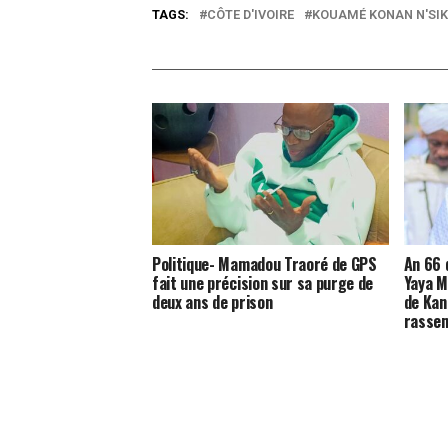
TAGS:
CÔTE D'IVOIRE
KOUAMÉ KONAN N'SI
Politique- Mamadou Traoré de GPS
An 66 d
fait une précision sur sa purge de
Yaya M
deux ans de prison
de Kani
rasse