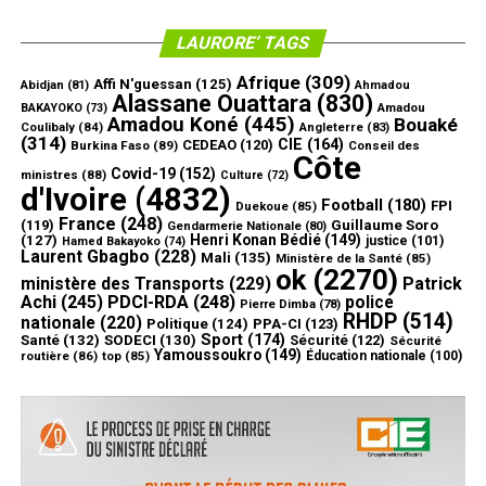
LAURORE’ TAGS
Afrique
(309)
Affi N'guessan
(125)
Abidjan
(81)
Ahmadou
Alassane Ouattara
(830)
Amadou
BAKAYOKO
(73)
Amadou Koné
(445)
Bouaké
Coulibaly
(84)
Angleterre
(83)
(314)
CIE
(164)
CEDEAO
(120)
Burkina Faso
(89)
Conseil des
Côte
Covid-19
(152)
ministres
(88)
Culture
(72)
d'Ivoire
(4832)
Football
(180)
FPI
Duekoue
(85)
France
(248)
(119)
Guillaume Soro
Gendarmerie Nationale
(80)
Henri Konan Bédié
(149)
(127)
justice
(101)
Hamed Bakayoko
(74)
Laurent Gbagbo
(228)
Mali
(135)
Ministère de la Santé
(85)
ok
(2270)
ministère des Transports
(229)
Patrick
Achi
(245)
PDCI-RDA
(248)
police
Pierre Dimba
(78)
RHDP
(514)
nationale
(220)
Politique
(124)
PPA-CI
(123)
Sport
(174)
Santé
(132)
SODECI
(130)
Sécurité
(122)
Sécurité
Yamoussoukro
(149)
routière
(86)
top
(85)
Éducation nationale
(100)