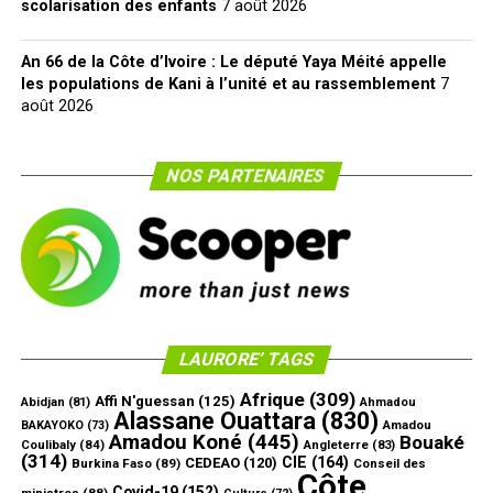
scolarisation des enfants
7 août 2026
An 66 de la Côte d’Ivoire : Le député Yaya Méité appelle
les populations de Kani à l’unité et au rassemblement
7
août 2026
NOS PARTENAIRES
LAURORE’ TAGS
Afrique
(309)
Affi N'guessan
(125)
Abidjan
(81)
Ahmadou
Alassane Ouattara
(830)
Amadou
BAKAYOKO
(73)
Amadou Koné
(445)
Bouaké
Coulibaly
(84)
Angleterre
(83)
(314)
CIE
(164)
CEDEAO
(120)
Burkina Faso
(89)
Conseil des
Côte
Covid-19
(152)