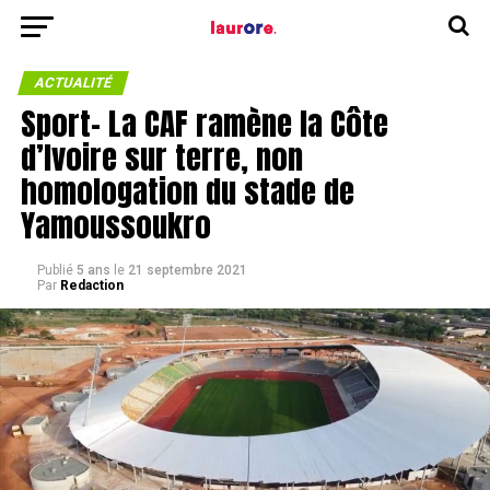
ACTUALITÉ
Sport- La CAF ramène la Côte
d’Ivoire sur terre, non
homologation du stade de
Yamoussoukro
Publié
5 ans
le
21 septembre 2021
Par
Redaction