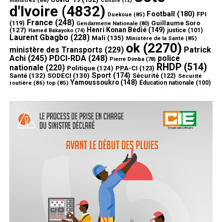
ministres
(88)
Culture
(72)
d'Ivoire
(4832)
Football
(180)
FPI
Duekoue
(85)
France
(248)
(119)
Guillaume Soro
Gendarmerie Nationale
(80)
Henri Konan Bédié
(149)
(127)
justice
(101)
Hamed Bakayoko
(74)
Laurent Gbagbo
(228)
Mali
(135)
Ministère de la Santé
(85)
ok
(2270)
ministère des Transports
(229)
Patrick
Achi
(245)
PDCI-RDA
(248)
police
Pierre Dimba
(78)
RHDP
(514)
nationale
(220)
Politique
(124)
PPA-CI
(123)
Sport
(174)
Santé
(132)
SODECI
(130)
Sécurité
(122)
Sécurité
Yamoussoukro
(148)
routière
(86)
top
(85)
Éducation nationale
(100)