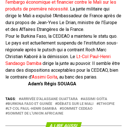
l’embargo économique et financier contre le Mali sur les
produits de première nécessité
. La junte militaire qui
dirige le Mali a expulsé l’Ambassadeur de France après de
durs propos de Jean-Yves Le Drian, ministre de l’Europe
et des Affaires Etrangères de la France.
Pour le Burkina Faso, la CEDEAO a maintenu le statu quo.
Le pays est actuellement suspendu de l’institution sous-
régionale après le putsch qui a contraint Roch Marc
Christian Kaboré à la démission. Le
Lt-Col Paul-Henri
Sandaogo Damiba
dirige la junte au pouvoir. Il semble être
dans des dispositions acceptables pour la CEDEAO, bien
le contraire d’
Assimi Goïta
, au banc des parias.
Adam’s Régis SOUAGA
TAGS:
ARRIVÉE D'ALASSANE OUATTARA
ASSIMI GOÏTA
BURKINA FASO ET GUINÉE
DÉBATS SUR LE MALI
ETHIOPIE
LT-COL PAUL-HENRI DAMIBA
SOMMET CEDEAO
SOMMET DE L'UNION AFRICAINE
A LIRE AUSSI