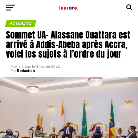
ACTUALITÉ
Sommet UA- Alassane Ouattara est
arrivé à Addis-Abeba après Accra,
voici les sujets à l’ordre du jour
Publié
5 ans
le
4 février 2022
Par
Redaction