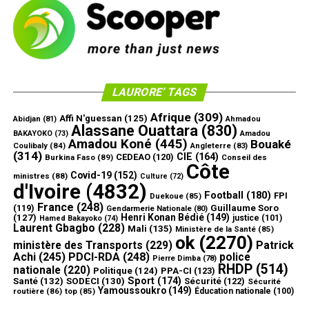
LAURORE’ TAGS
Afrique
(309)
Affi N'guessan
(125)
Abidjan
(81)
Ahmadou
Alassane Ouattara
(830)
Amadou
BAKAYOKO
(73)
Amadou Koné
(445)
Bouaké
Coulibaly
(84)
Angleterre
(83)
(314)
CIE
(164)
CEDEAO
(120)
Burkina Faso
(89)
Conseil des
Côte
Covid-19
(152)
ministres
(88)
Culture
(72)
d'Ivoire
(4832)
Football
(180)
FPI
Duekoue
(85)
France
(248)
(119)
Guillaume Soro
Gendarmerie Nationale
(80)
Henri Konan Bédié
(149)
(127)
justice
(101)
Hamed Bakayoko
(74)
Laurent Gbagbo
(228)
Mali
(135)
Ministère de la Santé
(85)
ok
(2270)
ministère des Transports
(229)
Patrick
Achi
(245)
PDCI-RDA
(248)
police
Pierre Dimba
(78)
RHDP
(514)
nationale
(220)
Politique
(124)
PPA-CI
(123)
Sport
(174)
Santé
(132)
SODECI
(130)
Sécurité
(122)
Sécurité
Yamoussoukro
(149)
routière
(86)
top
(85)
Éducation nationale
(100)