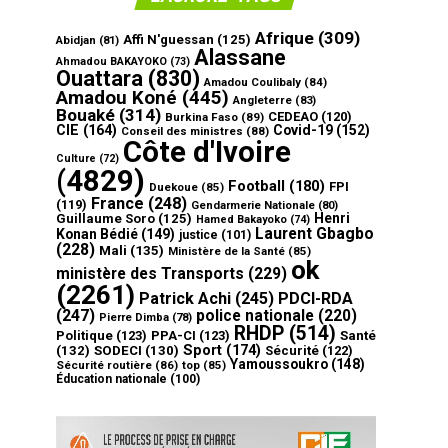
Afrique
(309)
Affi N'guessan
(125)
Abidjan
(81)
Alassane
Ahmadou BAKAYOKO
(73)
Ouattara
(830)
Amadou Coulibaly
(84)
Amadou Koné
(445)
Angleterre
(83)
Bouaké
(314)
CEDEAO
(120)
Burkina Faso
(89)
CIE
(164)
Covid-19
(152)
Conseil des ministres
(88)
Côte d'Ivoire
Culture
(72)
(4829)
Football
(180)
FPI
Duekoue
(85)
France
(248)
(119)
Gendarmerie Nationale
(80)
Henri
Guillaume Soro
(125)
Hamed Bakayoko
(74)
Laurent Gbagbo
Konan Bédié
(149)
justice
(101)
(228)
Mali
(135)
Ministère de la Santé
(85)
ok
ministère des Transports
(229)
(2261)
Patrick Achi
(245)
PDCI-RDA
(247)
police nationale
(220)
Pierre Dimba
(78)
RHDP
(514)
Politique
(123)
PPA-CI
(123)
Santé
Sport
(174)
(132)
SODECI
(130)
Sécurité
(122)
Yamoussoukro
(148)
Sécurité routière
(86)
top
(85)
Éducation nationale
(100)