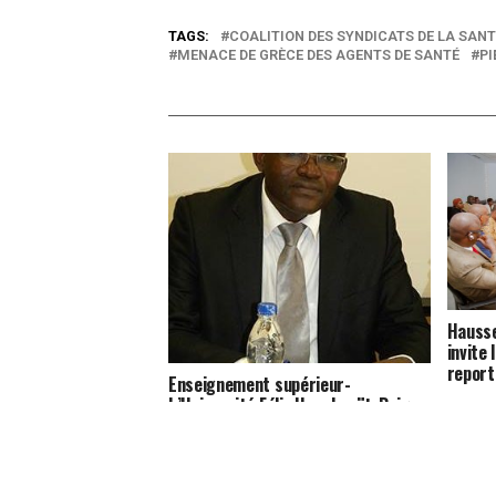
TAGS:
COALITION DES SYNDICATS DE LA SANT
MENACE DE GRÈCE DES AGENTS DE SANTÉ
PI
Hausse
invite
report
Enseignement supérieur-
L’Université Félix Houphouët-Boigny
réalise une bonne performance de
réussite au CAMES