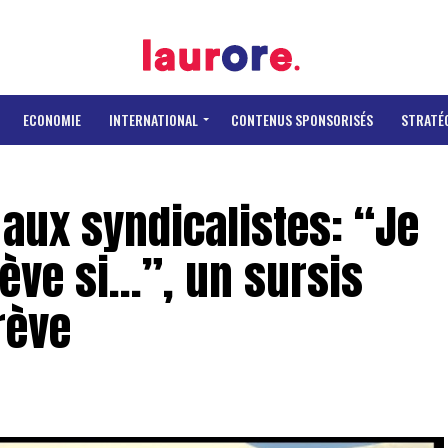
ECONOMIE
INTERNATIONAL
CONTENUS SPONSORISÉS
STRATÉ
 aux syndicalistes: “Je
rève si…”, un sursis
rève