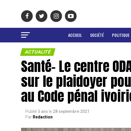
ACCUEIL
SOCIÉTÉ
POLITIQUE
ACTUALITÉ
Santé- Le centre ODA
sur le plaidoyer po
au Code pénal ivoir
Publié
5 ans
le
28 septembre 2021
Par
Redaction