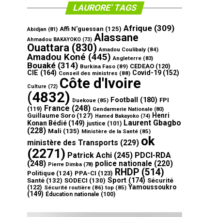
LAURORE’ TAGS
Afrique
(309)
Affi N'guessan
(125)
Abidjan
(81)
Alassane
Ahmadou BAKAYOKO
(73)
Ouattara
(830)
Amadou Coulibaly
(84)
Amadou Koné
(445)
Angleterre
(83)
Bouaké
(314)
CEDEAO
(120)
Burkina Faso
(89)
CIE
(164)
Covid-19
(152)
Conseil des ministres
(88)
Côte d'Ivoire
Culture
(72)
(4832)
Football
(180)
FPI
Duekoue
(85)
France
(248)
(119)
Gendarmerie Nationale
(80)
Henri
Guillaume Soro
(127)
Hamed Bakayoko
(74)
Laurent Gbagbo
Konan Bédié
(149)
justice
(101)
(228)
Mali
(135)
Ministère de la Santé
(85)
ok
ministère des Transports
(229)
(2271)
Patrick Achi
(245)
PDCI-RDA
(248)
police nationale
(220)
Pierre Dimba
(78)
RHDP
(514)
Politique
(124)
PPA-CI
(123)
Sport
(174)
Santé
(132)
SODECI
(130)
Sécurité
Yamoussoukro
(122)
Sécurité routière
(86)
top
(85)
(149)
Éducation nationale
(100)