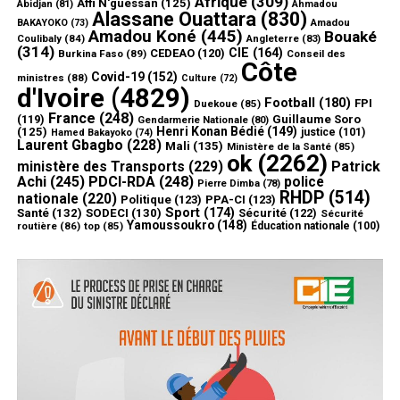
Afrique
(309)
Affi N'guessan
(125)
Abidjan
(81)
Ahmadou
Alassane Ouattara
(830)
Amadou
BAKAYOKO
(73)
Amadou Koné
(445)
Bouaké
Coulibaly
(84)
Angleterre
(83)
(314)
CIE
(164)
CEDEAO
(120)
Burkina Faso
(89)
Conseil des
Côte
Covid-19
(152)
ministres
(88)
Culture
(72)
d'Ivoire
(4829)
Football
(180)
FPI
Duekoue
(85)
France
(248)
(119)
Guillaume Soro
Gendarmerie Nationale
(80)
Henri Konan Bédié
(149)
(125)
justice
(101)
Hamed Bakayoko
(74)
Laurent Gbagbo
(228)
Mali
(135)
Ministère de la Santé
(85)
ok
(2262)
ministère des Transports
(229)
Patrick
Achi
(245)
PDCI-RDA
(248)
police
Pierre Dimba
(78)
RHDP
(514)
nationale
(220)
Politique
(123)
PPA-CI
(123)
Sport
(174)
Santé
(132)
SODECI
(130)
Sécurité
(122)
Sécurité
Yamoussoukro
(148)
routière
(86)
top
(85)
Éducation nationale
(100)