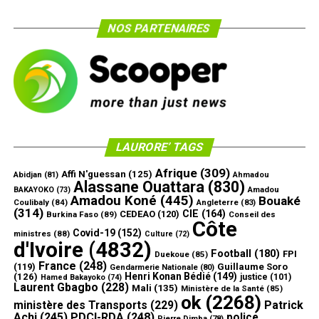
NOS PARTENAIRES
LAURORE’ TAGS
Afrique
(309)
Affi N'guessan
(125)
Abidjan
(81)
Ahmadou
Alassane Ouattara
(830)
Amadou
BAKAYOKO
(73)
Amadou Koné
(445)
Bouaké
Coulibaly
(84)
Angleterre
(83)
(314)
CIE
(164)
CEDEAO
(120)
Burkina Faso
(89)
Conseil des
Côte
Covid-19
(152)
ministres
(88)
Culture
(72)
d'Ivoire
(4832)
Football
(180)
FPI
Duekoue
(85)
France
(248)
(119)
Guillaume Soro
Gendarmerie Nationale
(80)
Henri Konan Bédié
(149)
(126)
justice
(101)
Hamed Bakayoko
(74)
Laurent Gbagbo
(228)
Mali
(135)
Ministère de la Santé
(85)
ok
(2268)
ministère des Transports
(229)
Patrick
Achi
(245)
PDCI-RDA
(248)
police
Pierre Dimba
(78)