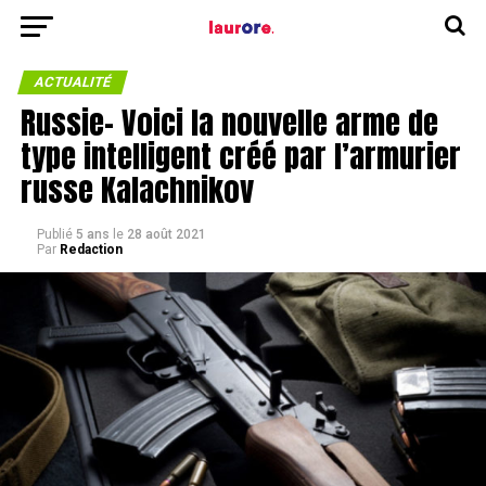
ACTUALITÉ
Russie- Voici la nouvelle arme de
type intelligent créé par l’armurier
russe Kalachnikov
Publié
5 ans
le
28 août 2021
Par
Redaction