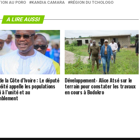
TION AU PORO
KANDIA CAMARA
RÉGION DU TCHOLOGO
A LIRE AUSSI
e la Côte d’Ivoire : Le député
Développement- Alice Atsé sur le
éité appelle les populations
terrain pour constater les travaux
 à l’unité et au
en cours à Bodokro
mblement