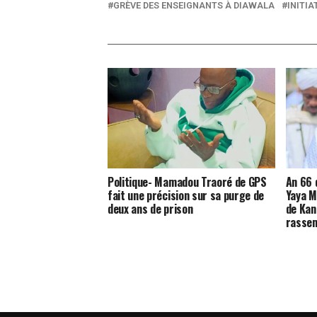
GRÈVE DES ENSEIGNANTS À DIAWALA
INITIA
Politique- Mamadou Traoré de GPS
An 66 d
fait une précision sur sa purge de
Yaya M
deux ans de prison
de Kani
rasse