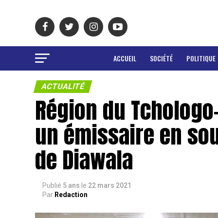
ACCUEIL
SOCIÉTÉ
POLITIQUE
ACTUALITÉ
Région du Tchologo
un émissaire en so
de Diawala
Publié
5 ans
le
22 mars 2021
Par
Redaction