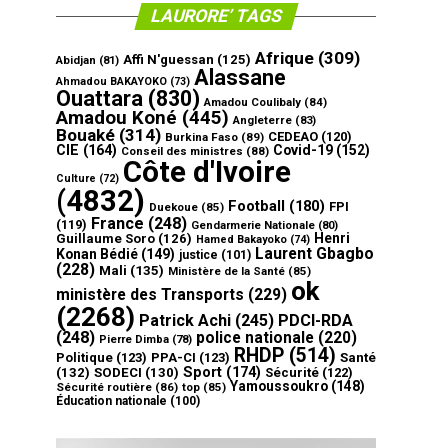
LAURORE’ TAGS
Afrique
(309)
Affi N'guessan
(125)
Abidjan
(81)
Alassane
Ahmadou BAKAYOKO
(73)
Ouattara
(830)
Amadou Coulibaly
(84)
Amadou Koné
(445)
Angleterre
(83)
Bouaké
(314)
CEDEAO
(120)
Burkina Faso
(89)
CIE
(164)
Covid-19
(152)
Conseil des ministres
(88)
Côte d'Ivoire
Culture
(72)
(4832)
Football
(180)
FPI
Duekoue
(85)
France
(248)
(119)
Gendarmerie Nationale
(80)
Henri
Guillaume Soro
(126)
Hamed Bakayoko
(74)
Laurent Gbagbo
Konan Bédié
(149)
justice
(101)
(228)
Mali
(135)
Ministère de la Santé
(85)
ok
ministère des Transports
(229)
(2268)
Patrick Achi
(245)
PDCI-RDA
(248)
police nationale
(220)
Pierre Dimba
(78)
RHDP
(514)
Politique
(123)
PPA-CI
(123)
Santé
Sport
(174)
(132)
SODECI
(130)
Sécurité
(122)
Yamoussoukro
(148)
Sécurité routière
(86)
top
(85)
Éducation nationale
(100)