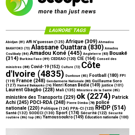
LAURORE’ TAGS
Afrique
(309)
Affi N'guessan
(125)
Abidjan
(81)
Ahmadou
Alassane Ouattara
(830)
Amadou
BAKAYOKO
(73)
Amadou Koné
(445)
Bouaké
Coulibaly
(84)
Angleterre
(83)
(314)
CIE
(164)
CEDEAO
(120)
Burkina Faso
(89)
Conseil des
Côte
Covid-19
(152)
ministres
(88)
Culture
(72)
d'Ivoire
(4835)
Football
(180)
FPI
Duekoue
(85)
France
(248)
(119)
Guillaume Soro
Gendarmerie Nationale
(80)
Henri Konan Bédié
(149)
(127)
justice
(101)
Hamed Bakayoko
(74)
Laurent Gbagbo
(228)
Mali
(135)
Ministère de la Santé
(85)
ok
(2274)
ministère des Transports
(229)
Patrick
Achi
(245)
PDCI-RDA
(248)
police
Pierre Dimba
(78)
RHDP
(514)
nationale
(220)
Politique
(124)
PPA-CI
(123)
Sport
(174)
Santé
(132)
SODECI
(130)
Sécurité
(122)
Sécurité
Yamoussoukro
(149)
routière
(86)
top
(85)
Éducation nationale
(100)