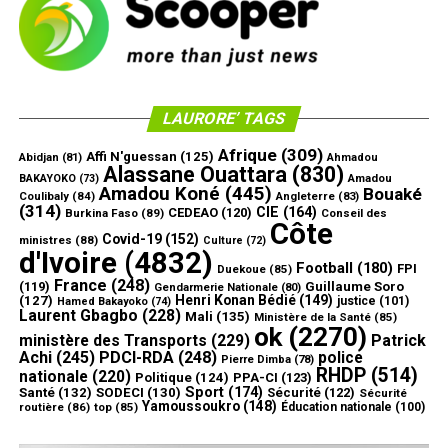
LAURORE’ TAGS
Afrique
(309)
Affi N'guessan
(125)
Abidjan
(81)
Ahmadou
Alassane Ouattara
(830)
Amadou
BAKAYOKO
(73)
Amadou Koné
(445)
Bouaké
Coulibaly
(84)
Angleterre
(83)
(314)
CIE
(164)
CEDEAO
(120)
Burkina Faso
(89)
Conseil des
Côte
Covid-19
(152)
ministres
(88)
Culture
(72)
d'Ivoire
(4832)
Football
(180)
FPI
Duekoue
(85)
France
(248)
(119)
Guillaume Soro
Gendarmerie Nationale
(80)
Henri Konan Bédié
(149)
(127)
justice
(101)
Hamed Bakayoko
(74)
Laurent Gbagbo
(228)
Mali
(135)
Ministère de la Santé
(85)
ok
(2270)
ministère des Transports
(229)
Patrick
Achi
(245)
PDCI-RDA
(248)
police
Pierre Dimba
(78)
RHDP
(514)
nationale
(220)
Politique
(124)
PPA-CI
(123)
Sport
(174)
Santé
(132)
SODECI
(130)
Sécurité
(122)
Sécurité
Yamoussoukro
(148)
routière
(86)
top
(85)
Éducation nationale
(100)