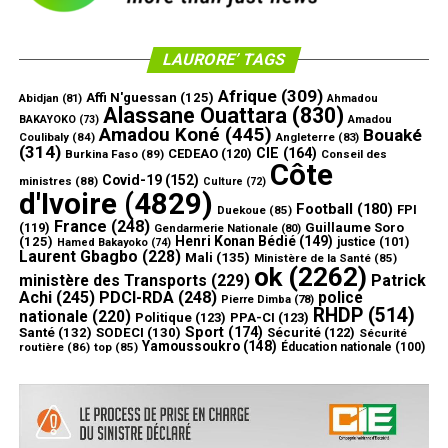
LAURORE’ TAGS
Afrique
(309)
Affi N'guessan
(125)
Abidjan
(81)
Ahmadou
Alassane Ouattara
(830)
Amadou
BAKAYOKO
(73)
Amadou Koné
(445)
Bouaké
Coulibaly
(84)
Angleterre
(83)
(314)
CIE
(164)
CEDEAO
(120)
Burkina Faso
(89)
Conseil des
Côte
Covid-19
(152)
ministres
(88)
Culture
(72)
d'Ivoire
(4829)
Football
(180)
FPI
Duekoue
(85)
France
(248)
(119)
Guillaume Soro
Gendarmerie Nationale
(80)
Henri Konan Bédié
(149)
(125)
justice
(101)
Hamed Bakayoko
(74)
Laurent Gbagbo
(228)
Mali
(135)
Ministère de la Santé
(85)
ok
(2262)
ministère des Transports
(229)
Patrick
Achi
(245)
PDCI-RDA
(248)
police
Pierre Dimba
(78)
RHDP
(514)
nationale
(220)
Politique
(123)
PPA-CI
(123)
Sport
(174)
Santé
(132)
SODECI
(130)
Sécurité
(122)
Sécurité
Yamoussoukro
(148)
routière
(86)
top
(85)
Éducation nationale
(100)