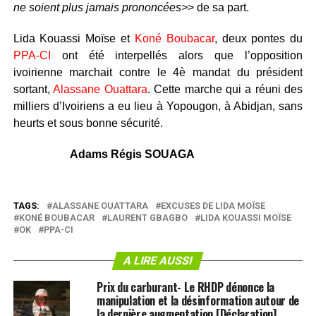
ne soient plus jamais prononcées>
> de sa part.
Lida Kouassi Moïse et
Koné Boubacar
, deux pontes du
PPA-CI
ont été interpellés alors que l’opposition
ivoirienne marchait contre le 4è mandat du président
sortant,
Alassane Ouattara
. Cette marche qui a réuni des
milliers d’Ivoiriens a eu lieu à Yopougon, à Abidjan, sans
heurts et sous bonne sécurité.
Adams Régis SOUAGA
TAGS:
ALASSANE OUATTARA
EXCUSES DE LIDA MOÏSE
KONÉ BOUBACAR
LAURENT GBAGBO
LIDA KOUASSI MOÏSE
OK
PPA-CI
A LIRE AUSSI
Prix du carburant- Le RHDP dénonce la
manipulation et la désinformation autour de
la dernière augmentation [Déclaration]