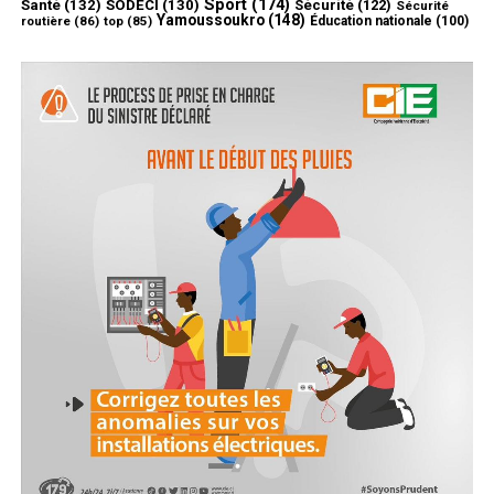
Sport
(174)
Santé
(132)
SODECI
(130)
Sécurité
(122)
Sécurité
Yamoussoukro
(148)
routière
(86)
top
(85)
Éducation nationale
(100)