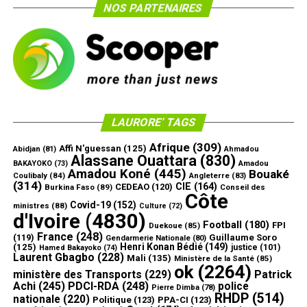
NOS PARTENAIRES
LAURORE’ TAGS
Afrique
(309)
Affi N'guessan
(125)
Abidjan
(81)
Ahmadou
Alassane Ouattara
(830)
Amadou
BAKAYOKO
(73)
Amadou Koné
(445)
Bouaké
Coulibaly
(84)
Angleterre
(83)
(314)
CIE
(164)
CEDEAO
(120)
Burkina Faso
(89)
Conseil des
Côte
Covid-19
(152)
ministres
(88)
Culture
(72)
d'Ivoire
(4830)
Football
(180)
FPI
Duekoue
(85)
France
(248)
(119)
Guillaume Soro
Gendarmerie Nationale
(80)
Henri Konan Bédié
(149)
(125)
justice
(101)
Hamed Bakayoko
(74)
Laurent Gbagbo
(228)
Mali
(135)
Ministère de la Santé
(85)
ok
(2264)
ministère des Transports
(229)
Patrick
Achi
(245)
PDCI-RDA
(248)
police
Pierre Dimba
(78)
RHDP
(514)
nationale
(220)
Politique
(123)
PPA-CI
(123)