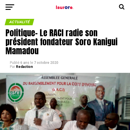
ACTUALITÉ
Politique- Le RACI radie son
président fondateur Soro Kanigui
Mamadou
Publié
6 ans
le
7 octobre 2020
Par
Redaction