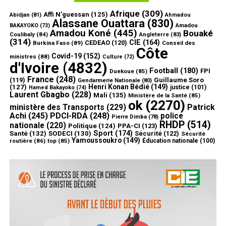
Afrique
(309)
Affi N'guessan
(125)
Abidjan
(81)
Ahmadou
Alassane Ouattara
(830)
Amadou
BAKAYOKO
(73)
Amadou Koné
(445)
Bouaké
Coulibaly
(84)
Angleterre
(83)
(314)
CIE
(164)
CEDEAO
(120)
Burkina Faso
(89)
Conseil des
Côte
Covid-19
(152)
ministres
(88)
Culture
(72)
d'Ivoire
(4832)
Football
(180)
FPI
Duekoue
(85)
France
(248)
(119)
Guillaume Soro
Gendarmerie Nationale
(80)
Henri Konan Bédié
(149)
(127)
justice
(101)
Hamed Bakayoko
(74)
Laurent Gbagbo
(228)
Mali
(135)
Ministère de la Santé
(85)
ok
(2270)
ministère des Transports
(229)
Patrick
Achi
(245)
PDCI-RDA
(248)
police
Pierre Dimba
(78)
RHDP
(514)
nationale
(220)
Politique
(124)
PPA-CI
(123)
Sport
(174)
Santé
(132)
SODECI
(130)
Sécurité
(122)
Sécurité
Yamoussoukro
(149)
routière
(86)
top
(85)
Éducation nationale
(100)