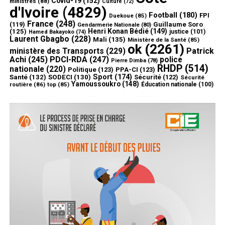
Covid-19
(152)
ministres
(88)
Culture
(72)
d'Ivoire
(4829)
Football
(180)
FPI
Duekoue
(85)
France
(248)
(119)
Guillaume Soro
Gendarmerie Nationale
(80)
Henri Konan Bédié
(149)
(125)
justice
(101)
Hamed Bakayoko
(74)
Laurent Gbagbo
(228)
Mali
(135)
Ministère de la Santé
(85)
ok
(2261)
ministère des Transports
(229)
Patrick
Achi
(245)
PDCI-RDA
(247)
police
Pierre Dimba
(78)
RHDP
(514)
nationale
(220)
Politique
(123)
PPA-CI
(123)
Sport
(174)
Santé
(132)
SODECI
(130)
Sécurité
(122)
Sécurité
Yamoussoukro
(148)
routière
(86)
top
(85)
Éducation nationale
(100)