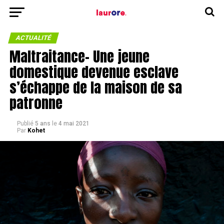
ACTUALITÉ
Maltraitance- Une jeune
domestique devenue esclave
s’échappe de la maison de sa
patronne
Publié
5 ans
le
4 mai 2021
Par
Kohet