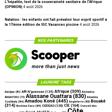
L’hépatite, test de la souveraineté sanitaire de l’Afrique
(OPINION)
4 août 2026
Natation : les enfants ont fait prévaloir leur esprit sportif à
la 17ième édition de IGC Vacances piscine
4 août 2026
NOS PARTENAIRES
LAURORE’ TAGS
Afrique
(309)
Affi N'guessan
(125)
Abidjan
(81)
Ahmadou
Alassane Ouattara
(830)
Amadou
BAKAYOKO
(73)
Amadou Koné
(445)
Bouaké
Coulibaly
(84)
Angleterre
(83)
(314)
CIE
(164)
CEDEAO
(120)
Burkina Faso
(89)
Conseil des
Côte